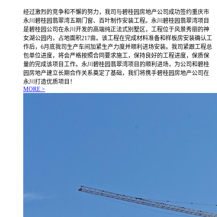
经过激烈的竞争和不懈的努力，我司与碧桂园房地产公司成功签约重庆市
永川碧桂园翡翠湾五期门窗、百叶制作安装工程。永川碧桂园翡翠湾项目
是碧桂园公司在永川开发的高端纯正法式别墅区，工程位于风景秀丽的神
女湖公园内，占地面积217亩。该工程在完成材料准备和样板房安装确认工
作后，6月底我司生产车间加紧生产力度并顺利进场安装。我司紧跟工程总
包单位进度，将会严格按照合同要求施工，保持良好的工程进度，保质保
量的完成该项目工作。永川碧桂园翡翠湾项目的顺利进场，为公司和碧桂
园房地产建立长期合作关系奠定了基础，我们将携手碧桂园房地产公司在
永川打造优质项目！
MORE >