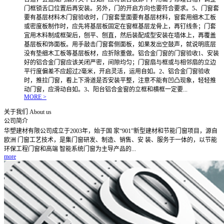
门框锁舌口位置后再安装。另外，门的开启方向也要符合要求。5、门窗套
要有基层材料木门窗验收时，门窗套里面要有基层材料，窗套用细木工板
或密度板制作时，应先将基层板固定在窗框基层龙骨上，再钉线条；门套
宜用木料制成框架后，刨平、刨直，然后装配成型安装在墙体上，再覆盖
基层板和饰面板。用手敲击门窗套侧面板，如果发出空鼓声，就说明底层
没有垫细木工板等基层板材，应折除重做。铝合金门窗的门窗验收1、安装
好的铝合金门窗应该关闭严密，间隙均匀；门窗扇与框或与相邻扇的立边
平行度偏差不应超过2毫米，开启灵活，运用自如。2、铝合金门窗验收
时，推拉门窗，看上下滑道是否安装平整，注意不能有凹凸现象，轻轻推
动门窗，应滑动自如。3、阳台铝合金窗的立框和横框一定要...
MORE >
关于我们
About us
公司简介
华塑建材有限公司成立于2003年，始于国 家“901”新型建材和节能门窗项目，源自
欧洲 门窗工艺技术，是集门窗研发、制造、销售、安 装、服务于一体的，以节能
环保工程门窗和高端 智能系统门窗为主导产品的...
more