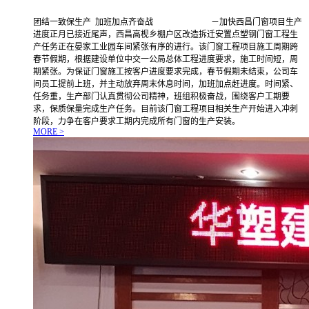
团结一致保生产 加班加点齐奋战 －加快西昌门窗项目生产
进度正月已接近尾声，西昌高枧乡棚户区改造拆迁安置点塑钢门窗工程生
产任务正在晏家工业园车间紧张有序的进行。该门窗工程项目施工周期跨
春节假期，根据建设单位中交一公局总体工程进度要求，施工时间短，周
期紧张。为保证门窗施工按客户进度要求完成，春节假期未结束，公司车
间员工提前上班，并主动放弃周末休息时间，加班加点赶进度。时间紧、
任务重，生产部门认真贯彻公司精神，班组积极奋战，围绕客户工期要
求，保质保量完成生产任务。目前该门窗工程项目相关生产开始进入冲刺
阶段，力争在客户要求工期内完成所有门窗的生产安装。
MORE >