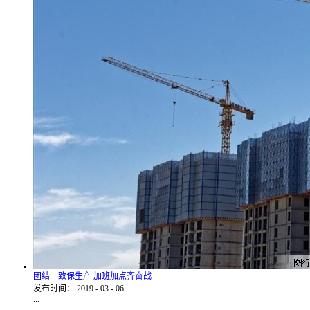
团结一致保生产 加班加点齐奋战
发布时间：
2019
-
03
-
06
...