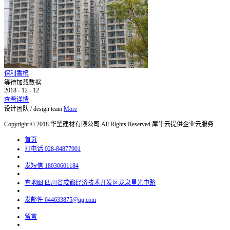
保利香槟
等待加载数据
2018
-
12
-
12
查看详情
设计团队
/
design team
More
Copyright © 2018 华塑建材有限公司.All Rights Reserved
犀牛云提供企业云服务
首页
打电话
028-84877901
发短信
18030601184
查地图
四川省成都经济技术开发区龙泉星光中路
发邮件
644633875@qq.com
留言