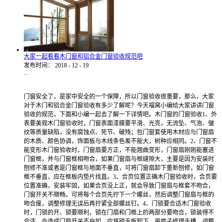
大家一起看看木门窗和铝合金门窗验收规范吧
发布时间：
2018
-
12
-
19
...
门窗安全了，是家中安全的一个保障，所以门窗验收很重要，那么，大家
对于木门和铝合金门窗验收有多少了解呢？今天福窝小编给大家讲讲门窗
验收的规范，下面和小编一起去了解一下详情吧。木门窗的门窗验收1、外
表要美观木门窗验收时，门窗表面漆膜要平滑、光亮，无流坠、气泡、皱
纹等质量缺陷，没有腐蚀点、死节、破残；包门窗套使用木材应与门窗扇
的木质、颜色协调，饰面板与木线条色差不能大，树种应相同。2、门窗不
能变形木门窗验收时，门窗扇要方正，不能翘曲变形，门窗扇刚刚能塞进
门窗框，并与门窗框相吻合，如果门窗扇与框缝隙大，主要是因为安装时
刨修不准或者是门窗框与地面不垂直，可将门窗扇卸下重新刨修，如门窗
框不垂直，应在框板内垫片找直。3、合页位置正确木门窗验收时，合页要
位置准确，安装牢固，如果合页没上正，就会导致门窗扇与框套不吻合，
门窗开关不顺畅。可将每个合页先拧下一个螺丝，然后调整门窗扇与框的
吻合度，调整修理无误后再拧紧全部螺丝钉。4、门锁要合适木门窗验收
时，门锁的开、锁要顺利，锁在门扇和门框上的两部分要吻合，锁装得不
合适，会造成门扇开关不自如。应将锁舌板卸下，用凿子修理舌槽，调整