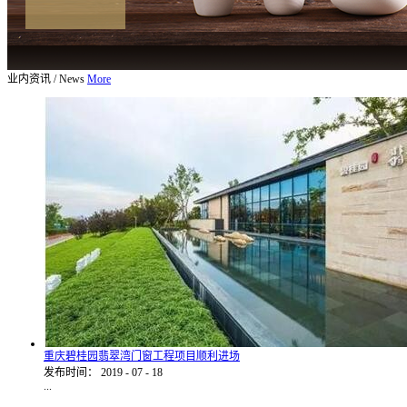
业内资讯
/
News
More
重庆碧桂园翡翠湾门窗工程项目顺利进场
发布时间：
2019
-
07
-
18
...