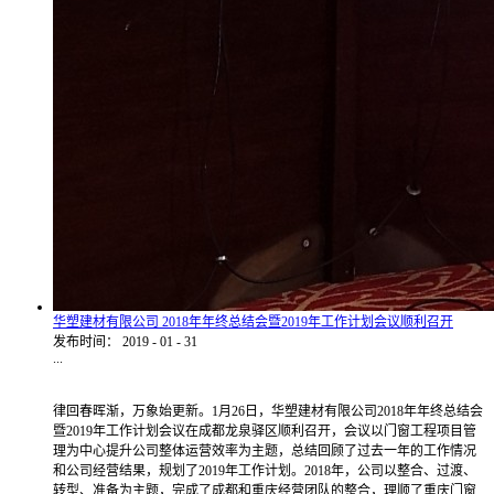
华塑建材有限公司 2018年年终总结会暨2019年工作计划会议顺利召开
发布时间：
2019
-
01
-
31
...
律回春晖渐，万象始更新。1月26日，华塑建材有限公司2018年年终总结会
暨2019年工作计划会议在成都龙泉驿区顺利召开，会议以门窗工程项目管
理为中心提升公司整体运营效率为主题，总结回顾了过去一年的工作情况
和公司经营结果，规划了2019年工作计划。2018年，公司以整合、过渡、
转型、准备为主题，完成了成都和重庆经营团队的整合，理顺了重庆门窗