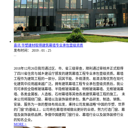
喜讯 华塑建材取得建筑幕墙专业承包壹级资质
发布时间：
2019
-
01
-
25
...
2018年12月26日我司通过区、市、省三级审查，顺利通过审核并正式取得
了四川省住房与城乡建设厅颁发的建筑幕墙工程专业承包壹级资质。幕墙
工程作为建筑工程的一部分，因其节能、外观漂亮、易清洁等优势在现代
化建筑中应用越来越广泛。拥有建筑幕墙工程专业承包壹级资质后，我公
司可承担全隐框玻璃幕墙、半隐框玻璃幕墙、明框玻璃幕墙、无框玻璃幕
墙、各类金属板、人造板、石材幕墙等其他各类建筑幕墙工程的施工。 未
来公司将围绕门窗、幕墙以及装饰装修承包，集产品研发、制造、销售、
安装、服务为一体的整体布局出发，秉持公司发展战略“中国的华塑、世界
的门窗”的基础上，公司将在幕墙领域做出更好的业绩，努力打造门窗、幕
墙及装饰装修品牌，争做中国建筑门窗行业、幕墙行业以及装饰装修行业
的知名企业。
MORE >