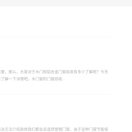
重要，那么，大家对于木门和铝合金门窗验收有多少了解呢？今天
解一下详情吧。木门窗的门窗验收...
光亮，无流坠、气泡、皱纹等质量缺陷，没有腐蚀点、死节、破残；
板与木线条色差不能大，树种应相同。2、门窗不能变形木门窗验收
门窗框，并与门窗框相吻合，如果门窗扇与框缝隙大，主要是因为
扇卸下重新刨修，如门窗框不垂直，应在框板内垫片找直。3、合页
如果合页没上正，就会导致门窗扇与框套不吻合，门窗开关不顺
防治方法介绍装修我们都会去选择塑钢门窗，由于这种门窗节能保