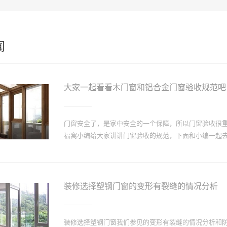
闻
大家一起看看木门窗和铝合金门窗验收规范吧
门窗安全了，是家中安全的一个保障，所以门窗验收很
福窝小编给大家讲讲门窗验收的规范，下面和小编一起去了
1、外表要美观木门窗验收时，门窗表面漆膜要平滑、
包门窗套使用木材应与门窗扇的木质、颜色协调，饰面
装修选择塑钢门窗的变形有裂缝的情况分析
时，门窗扇要方正，不能翘曲变形，门窗扇刚刚能塞进
安装时刨修不准或者是门窗框与地面不垂直，可将门窗
位置正确木门窗验收时，合页要位置准确，安装牢固，
装修选择塑钢门窗我们参见的变形有裂缝的情况分析和