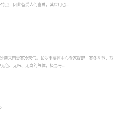
框的吻合度，调整修理无误后再拧紧全部螺丝钉。4、门锁要合适木
点，因此备受人们喜爱，其应用也...
的两部分要吻合，锁装得不合适，会造成门扇开关不自如。应将锁
安装。另外，门的开启方向也要符合要求。5、门窗套要有基层材料
工板或密度板制作时，应先将基层板固定在窗框基层龙骨上，再钉
、裂缝的情况，装修选择塑钢门窗我们参见的变形有裂缝的情况分
..
窗型材应选用多腔型，壁厚不小于2.2mm。内衬钢板厚度不小于
定片用1.5mm的冷轧钢板制作，宽度大于或等于15mm。安装位置
mm。固定片不得装在中横框、中竖框接头上，以免外框膨胀受阻而产生变
证门窗安装后可以自由胀缩，窗与墙体缝隙的内腔应填充弹性材料。
，长沙迎来雨雪寒冷天气。长沙市疾控中心专家提醒，寒冬季节，取
受挤压变形。5、塑钢型材内腔应按设计规定增设增强型钢，设计无
色、无味、无臭的气体，极易与...
挺和横梁超过700mm时要设增强型钢，水平推拉窗、居室门均应设
料长10-15mm,上下同墙体作可靠的固定，窗框同拼樘料应卡
螺丝扭紧的松紧程度应基本一致，不得过松或...
造成机体组织窒息，被称为“沉默的杀手”。人们在使用燃煤、炭
不流通，一氧化碳不断集聚，可能因吸入高浓度的一氧化碳而中
冷、血压下降等，可因呼吸麻痹致死。生活中预防一氧化碳中毒应
门窗不要封闭过严，并经常开窗通风；使用管道煤气时，要防止管
将燃气热水器安装在室内通风处，使用时不要密闭房间，洗浴时间
当发现有人一氧化碳中毒后，不要盲目进入现场，施救者必须在保
的环境施救时严禁携带明火。进入现场后，首先打开门窗，流通空