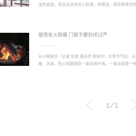
畅。可将每个合页先拧下一个螺丝，然后调整门窗扇与
温性能强，而且还具有防火防潮、耐腐蚀、隔音等等优势特
门窗验收时，门锁的开、锁要顺利，锁在门扇和门框上
舌板卸下，用凿子修理舌槽，调整门框锁舌口位置后再
木门窗验收时，门窗套里面要有基层材料，窗套用细木
相当广泛，选择塑钢门窗使用一段时间后就会出现变形
线条；门套宜用木料制成框架后，刨平、刨直，然后装配.
析和防治方法介绍。防治塑钢门窗变形方法： 1、塑钢门
使用炭火取暖 门窗不要封闭过严
1.2mm。2、门窗框同墙体的连接应采用固定片连接，固
应距窗角、中横框、中竖框150-200mm, 间距600
形。3、门窗框同墙体间应留15-20mm缝隙，为了保
长沙晚报讯（记者 彭放 通讯员 黄邵玲）大雪节气后
4、填允软质材料时，不应填塞过紧或过松,以免门窗框
暖、洗澡、吃火锅要提防一氧化碳中毒。一氧化碳是一种无
规定时，当外框料长超1500mm时，应设增强型钢，;中
增强型钢。6、拼樘料必须设增强型钢，内衬型钢应比拼樘
接，用螺丝双向紧固，间距不小于600mm。7、各种固定
人体血液中的血红蛋白结合，使血红蛋白丧失携氧能力，
火、燃气热水器时，均可能接触到一氧化碳。如果空气
毒。重度中毒者可出现深度昏迷、大小便失禁、四肢冰
1/1
注意以下几方面：室内使用炭火取暖或吃炭火火锅时，
道老化漏气，烧煮时防止火焰被扑灭，导致煤气溢出；
不宜过长；不要在门窗紧闭、开着空调的汽车内睡觉。
证自身安全的情况下进行救助，进入一氧化碳浓度较高