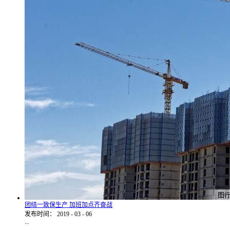
团结一致保生产 加班加点齐奋战
发布时间：
2019
-
03
-
06
...