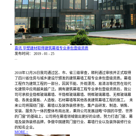
喜讯 华塑建材取得建筑幕墙专业承包壹级资质
发布时间：
2019
-
01
-
25
...
2018年12月26日我司通过区、市、省三级审查，顺利通过审核并正式取得
了四川省住房与城乡建设厅颁发的建筑幕墙工程专业承包壹级资质。幕墙
工程作为建筑工程的一部分，因其节能、外观漂亮、易清洁等优势在现代
化建筑中应用越来越广泛。拥有建筑幕墙工程专业承包壹级资质后，我公
司可承担全隐框玻璃幕墙、半隐框玻璃幕墙、明框玻璃幕墙、无框玻璃幕
墙、各类金属板、人造板、石材幕墙等其他各类建筑幕墙工程的施工。 未
来公司将围绕门窗、幕墙以及装饰装修承包，集产品研发、制造、销售、
安装、服务为一体的整体布局出发，秉持公司发展战略“中国的华塑、世界
的门窗”的基础上，公司将在幕墙领域做出更好的业绩，努力打造门窗、幕
墙及装饰装修品牌，争做中国建筑门窗行业、幕墙行业以及装饰装修行业
的知名企业。
MORE >