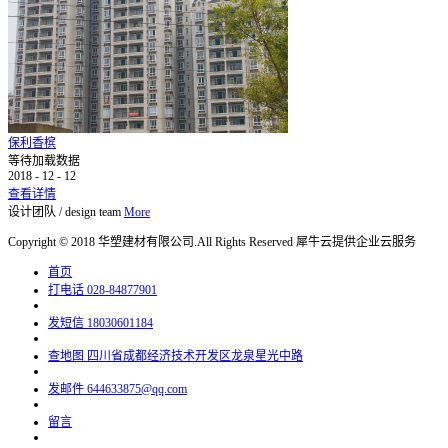
保利香槟
等待加载数据
2018
-
12
-
12
查看详情
设计团队
/
design team
More
Copyright © 2018 华塑建材有限公司.All Rights Reserved
犀牛云提供企业云服务
首页
打电话
028-84877901
发短信
18030601184
查地图
四川省成都经济技术开发区龙泉星光中路
发邮件
644633875@qq.com
留言