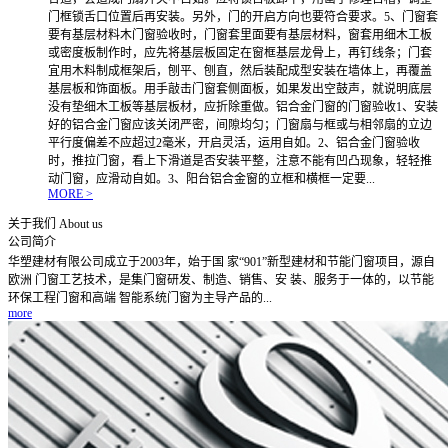
门框锁舌口位置后再安装。另外，门的开启方向也要符合要求。5、门窗套
要有基层材料木门窗验收时，门窗套里面要有基层材料，窗套用细木工板
或密度板制作时，应先将基层板固定在窗框基层龙骨上，再钉线条；门套
宜用木料制成框架后，刨平、刨直，然后装配成型安装在墙体上，再覆盖
基层板和饰面板。用手敲击门窗套侧面板，如果发出空鼓声，就说明底层
没有垫细木工板等基层板材，应折除重做。铝合金门窗的门窗验收1、安装
好的铝合金门窗应该关闭严密，间隙均匀；门窗扇与框或与相邻扇的立边
平行度偏差不应超过2毫米，开启灵活，运用自如。2、铝合金门窗验收
时，推拉门窗，看上下滑道是否安装平整，注意不能有凹凸现象，轻轻推
动门窗，应滑动自如。3、阳台铝合金窗的立框和横框一定要...
MORE >
关于我们
About us
公司简介
华塑建材有限公司成立于2003年，始于国 家“901”新型建材和节能门窗项目，源自
欧洲 门窗工艺技术，是集门窗研发、制造、销售、安 装、服务于一体的，以节能
环保工程门窗和高端 智能系统门窗为主导产品的...
more