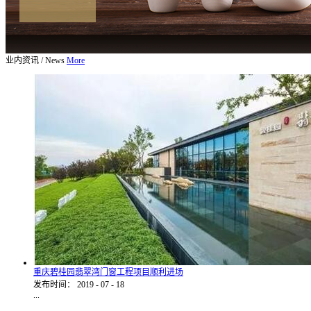
业内资讯
/
News
More
重庆碧桂园翡翠湾门窗工程项目顺利进场
发布时间：
2019
-
07
-
18
...