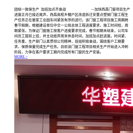
团结一致保生产 加班加点齐奋战 －加快西昌门窗项目生产
进度正月已接近尾声，西昌高枧乡棚户区改造拆迁安置点塑钢门窗工程生
产任务正在晏家工业园车间紧张有序的进行。该门窗工程项目施工周期跨
春节假期，根据建设单位中交一公局总体工程进度要求，施工时间短，周
期紧张。为保证门窗施工按客户进度要求完成，春节假期未结束，公司车
间员工提前上班，并主动放弃周末休息时间，加班加点赶进度。时间紧、
任务重，生产部门认真贯彻公司精神，班组积极奋战，围绕客户工期要
求，保质保量完成生产任务。目前该门窗工程项目相关生产开始进入冲刺
阶段，力争在客户要求工期内完成所有门窗的生产安装。
MORE >