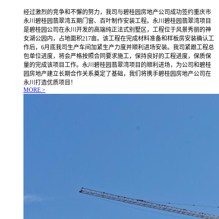
经过激烈的竞争和不懈的努力，我司与碧桂园房地产公司成功签约重庆市
永川碧桂园翡翠湾五期门窗、百叶制作安装工程。永川碧桂园翡翠湾项目
是碧桂园公司在永川开发的高端纯正法式别墅区，工程位于风景秀丽的神
女湖公园内，占地面积217亩。该工程在完成材料准备和样板房安装确认工
作后，6月底我司生产车间加紧生产力度并顺利进场安装。我司紧跟工程总
包单位进度，将会严格按照合同要求施工，保持良好的工程进度，保质保
量的完成该项目工作。永川碧桂园翡翠湾项目的顺利进场，为公司和碧桂
园房地产建立长期合作关系奠定了基础，我们将携手碧桂园房地产公司在
永川打造优质项目！
MORE >