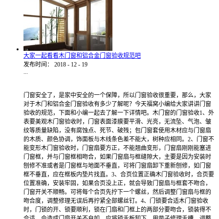
大家一起看看木门窗和铝合金门窗验收规范吧
发布时间：
2018
-
12
-
19
...
门窗安全了，是家中安全的一个保障，所以门窗验收很重要，那么，大家
对于木门和铝合金门窗验收有多少了解呢？今天福窝小编给大家讲讲门窗
验收的规范，下面和小编一起去了解一下详情吧。木门窗的门窗验收1、外
表要美观木门窗验收时，门窗表面漆膜要平滑、光亮，无流坠、气泡、皱
纹等质量缺陷，没有腐蚀点、死节、破残；包门窗套使用木材应与门窗扇
的木质、颜色协调，饰面板与木线条色差不能大，树种应相同。2、门窗不
能变形木门窗验收时，门窗扇要方正，不能翘曲变形，门窗扇刚刚能塞进
门窗框，并与门窗框相吻合，如果门窗扇与框缝隙大，主要是因为安装时
刨修不准或者是门窗框与地面不垂直，可将门窗扇卸下重新刨修，如门窗
框不垂直，应在框板内垫片找直。3、合页位置正确木门窗验收时，合页要
位置准确，安装牢固，如果合页没上正，就会导致门窗扇与框套不吻合，
门窗开关不顺畅。可将每个合页先拧下一个螺丝，然后调整门窗扇与框的
吻合度，调整修理无误后再拧紧全部螺丝钉。4、门锁要合适木门窗验收
时，门锁的开、锁要顺利，锁在门扇和门框上的两部分要吻合，锁装得不
合适，会造成门扇开关不自如。应将锁舌板卸下，用凿子修理舌槽，调整