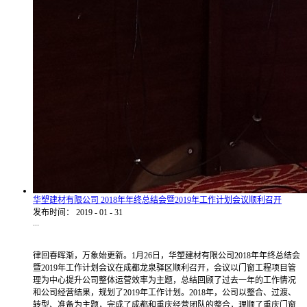
华塑建材有限公司 2018年年终总结会暨2019年工作计划会议顺利召开
发布时间：
2019
-
01
-
31
...
律回春晖渐，万象始更新。1月26日，华塑建材有限公司2018年年终总结会
暨2019年工作计划会议在成都龙泉驿区顺利召开，会议以门窗工程项目管
理为中心提升公司整体运营效率为主题，总结回顾了过去一年的工作情况
和公司经营结果，规划了2019年工作计划。2018年，公司以整合、过渡、
转型、准备为主题，完成了成都和重庆经营团队的整合，理顺了重庆门窗