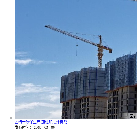
团结一致保生产 加班加点齐奋战
发布时间：
2019
-
03
-
06
...