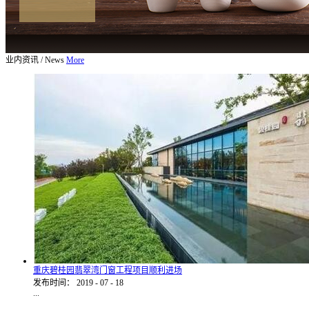
业内资讯
/
News
More
重庆碧桂园翡翠湾门窗工程项目顺利进场
发布时间：
2019
-
07
-
18
...