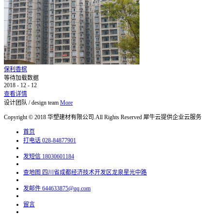
保利香槟
等待加载数据
2018
-
12
-
12
查看详情
设计团队
/
design team
More
Copyright © 2018 华塑建材有限公司.All Rights Reserved
犀牛云提供企业云服务
首页
打电话
028-84877901
发短信
18030601184
查地图
四川省成都经济技术开发区龙泉星光中路
发邮件
644633875@qq.com
留言