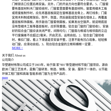
门框锁舌口位置后再安装。另外，门的开启方向也要符合要求。5、门窗套
要有基层材料木门窗验收时，门窗套里面要有基层材料，窗套用细木工板
或密度板制作时，应先将基层板固定在窗框基层龙骨上，再钉线条；门套
宜用木料制成框架后，刨平、刨直，然后装配成型安装在墙体上，再覆盖
基层板和饰面板。用手敲击门窗套侧面板，如果发出空鼓声，就说明底层
没有垫细木工板等基层板材，应折除重做。铝合金门窗的门窗验收1、安装
好的铝合金门窗应该关闭严密，间隙均匀；门窗扇与框或与相邻扇的立边
平行度偏差不应超过2毫米，开启灵活，运用自如。2、铝合金门窗验收
时，推拉门窗，看上下滑道是否安装平整，注意不能有凹凸现象，轻轻推
动门窗，应滑动自如。3、阳台铝合金窗的立框和横框一定要...
MORE >
关于我们
About us
公司简介
华塑建材有限公司成立于2003年，始于国 家“901”新型建材和节能门窗项目，源自
欧洲 门窗工艺技术，是集门窗研发、制造、销售、安 装、服务于一体的，以节能
环保工程门窗和高端 智能系统门窗为主导产品的...
more