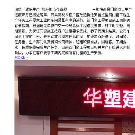
团结一致保生产 加班加点齐奋战 －加快西昌门窗项目生产
进度正月已接近尾声，西昌高枧乡棚户区改造拆迁安置点塑钢门窗工程生
产任务正在晏家工业园车间紧张有序的进行。该门窗工程项目施工周期跨
春节假期，根据建设单位中交一公局总体工程进度要求，施工时间短，周
期紧张。为保证门窗施工按客户进度要求完成，春节假期未结束，公司车
间员工提前上班，并主动放弃周末休息时间，加班加点赶进度。时间紧、
任务重，生产部门认真贯彻公司精神，班组积极奋战，围绕客户工期要
求，保质保量完成生产任务。目前该门窗工程项目相关生产开始进入冲刺
阶段，力争在客户要求工期内完成所有门窗的生产安装。
MORE >