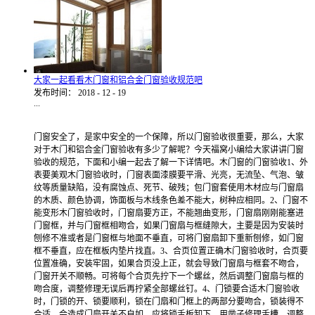
大家一起看看木门窗和铝合金门窗验收规范吧
发布时间：
2018
-
12
-
19
...
门窗安全了，是家中安全的一个保障，所以门窗验收很重要，那么，大家
对于木门和铝合金门窗验收有多少了解呢？今天福窝小编给大家讲讲门窗
验收的规范，下面和小编一起去了解一下详情吧。木门窗的门窗验收1、外
表要美观木门窗验收时，门窗表面漆膜要平滑、光亮，无流坠、气泡、皱
纹等质量缺陷，没有腐蚀点、死节、破残；包门窗套使用木材应与门窗扇
的木质、颜色协调，饰面板与木线条色差不能大，树种应相同。2、门窗不
能变形木门窗验收时，门窗扇要方正，不能翘曲变形，门窗扇刚刚能塞进
门窗框，并与门窗框相吻合，如果门窗扇与框缝隙大，主要是因为安装时
刨修不准或者是门窗框与地面不垂直，可将门窗扇卸下重新刨修，如门窗
框不垂直，应在框板内垫片找直。3、合页位置正确木门窗验收时，合页要
位置准确，安装牢固，如果合页没上正，就会导致门窗扇与框套不吻合，
门窗开关不顺畅。可将每个合页先拧下一个螺丝，然后调整门窗扇与框的
吻合度，调整修理无误后再拧紧全部螺丝钉。4、门锁要合适木门窗验收
时，门锁的开、锁要顺利，锁在门扇和门框上的两部分要吻合，锁装得不
合适，会造成门扇开关不自如。应将锁舌板卸下，用凿子修理舌槽，调整