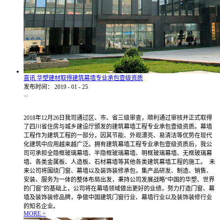
喜讯 华塑建材取得建筑幕墙专业承包壹级资质
发布时间：
2019
-
01
-
25
...
2018年12月26日我司通过区、市、省三级审查，顺利通过审核并正式取得
了四川省住房与城乡建设厅颁发的建筑幕墙工程专业承包壹级资质。幕墙
工程作为建筑工程的一部分，因其节能、外观漂亮、易清洁等优势在现代
化建筑中应用越来越广泛。拥有建筑幕墙工程专业承包壹级资质后，我公
司可承担全隐框玻璃幕墙、半隐框玻璃幕墙、明框玻璃幕墙、无框玻璃幕
墙、各类金属板、人造板、石材幕墙等其他各类建筑幕墙工程的施工。 未
来公司将围绕门窗、幕墙以及装饰装修承包，集产品研发、制造、销售、
安装、服务为一体的整体布局出发，秉持公司发展战略“中国的华塑、世界
的门窗”的基础上，公司将在幕墙领域做出更好的业绩，努力打造门窗、幕
墙及装饰装修品牌，争做中国建筑门窗行业、幕墙行业以及装饰装修行业
的知名企业。
MORE >