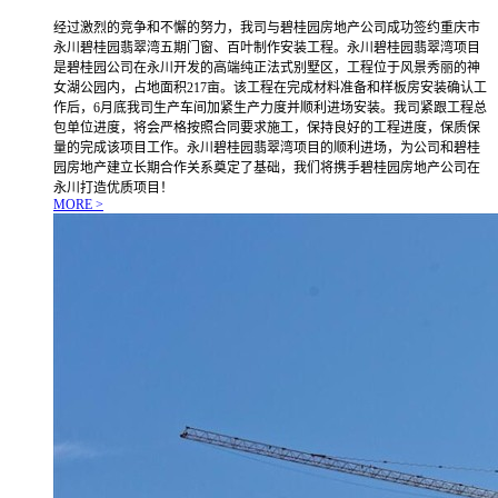
经过激烈的竞争和不懈的努力，我司与碧桂园房地产公司成功签约重庆市
永川碧桂园翡翠湾五期门窗、百叶制作安装工程。永川碧桂园翡翠湾项目
是碧桂园公司在永川开发的高端纯正法式别墅区，工程位于风景秀丽的神
女湖公园内，占地面积217亩。该工程在完成材料准备和样板房安装确认工
作后，6月底我司生产车间加紧生产力度并顺利进场安装。我司紧跟工程总
包单位进度，将会严格按照合同要求施工，保持良好的工程进度，保质保
量的完成该项目工作。永川碧桂园翡翠湾项目的顺利进场，为公司和碧桂
园房地产建立长期合作关系奠定了基础，我们将携手碧桂园房地产公司在
永川打造优质项目！
MORE >