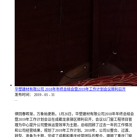
华塑建材有限公司 2018年年终总结会暨2019年工作计划会议顺利召开
发布时间：
2019
-
01
-
31
...
律回春晖渐，万象始更新。1月26日，华塑建材有限公司2018年年终总结会
暨2019年工作计划会议在成都龙泉驿区顺利召开，会议以门窗工程项目管
理为中心提升公司整体运营效率为主题，总结回顾了过去一年的工作情况
和公司经营结果，规划了2019年工作计划。2018年，公司以整合、过渡、
转型、准备为主题，完成了成都和重庆经营团队的整合，理顺了重庆门窗