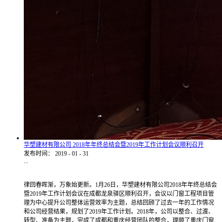
华塑建材有限公司 2018年年终总结会暨2019年工作计划会议顺利召开
发布时间：
2019
-
01
-
31
...
律回春晖渐，万象始更新。1月26日，华塑建材有限公司2018年年终总结会
暨2019年工作计划会议在成都龙泉驿区顺利召开，会议以门窗工程项目管
理为中心提升公司整体运营效率为主题，总结回顾了过去一年的工作情况
和公司经营结果，规划了2019年工作计划。2018年，公司以整合、过渡、
转型、准备为主题，完成了成都和重庆经营团队的整合，理顺了重庆门窗