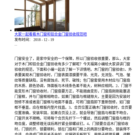
大家一起看看木门窗和铝合金门窗验收规范吧
发布时间：
2018
-
12
-
19
...
门窗安全了，是家中安全的一个保障，所以门窗验收很重要，那么，大家
对于木门和铝合金门窗验收有多少了解呢？今天福窝小编给大家讲讲门窗
验收的规范，下面和小编一起去了解一下详情吧。木门窗的门窗验收1、外
表要美观木门窗验收时，门窗表面漆膜要平滑、光亮，无流坠、气泡、皱
纹等质量缺陷，没有腐蚀点、死节、破残；包门窗套使用木材应与门窗扇
的木质、颜色协调，饰面板与木线条色差不能大，树种应相同。2、门窗不
能变形木门窗验收时，门窗扇要方正，不能翘曲变形，门窗扇刚刚能塞进
门窗框，并与门窗框相吻合，如果门窗扇与框缝隙大，主要是因为安装时
刨修不准或者是门窗框与地面不垂直，可将门窗扇卸下重新刨修，如门窗
框不垂直，应在框板内垫片找直。3、合页位置正确木门窗验收时，合页要
位置准确，安装牢固，如果合页没上正，就会导致门窗扇与框套不吻合，
门窗开关不顺畅。可将每个合页先拧下一个螺丝，然后调整门窗扇与框的
吻合度，调整修理无误后再拧紧全部螺丝钉。4、门锁要合适木门窗验收
时，门锁的开、锁要顺利，锁在门扇和门框上的两部分要吻合，锁装得不
合适，会造成门扇开关不自如。应将锁舌板卸下，用凿子修理舌槽，调整