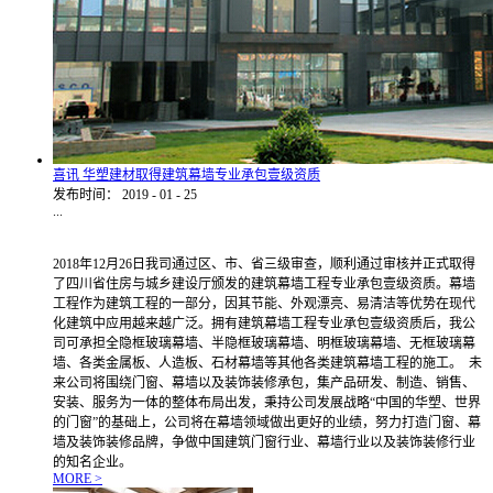
喜讯 华塑建材取得建筑幕墙专业承包壹级资质
发布时间：
2019
-
01
-
25
...
2018年12月26日我司通过区、市、省三级审查，顺利通过审核并正式取得
了四川省住房与城乡建设厅颁发的建筑幕墙工程专业承包壹级资质。幕墙
工程作为建筑工程的一部分，因其节能、外观漂亮、易清洁等优势在现代
化建筑中应用越来越广泛。拥有建筑幕墙工程专业承包壹级资质后，我公
司可承担全隐框玻璃幕墙、半隐框玻璃幕墙、明框玻璃幕墙、无框玻璃幕
墙、各类金属板、人造板、石材幕墙等其他各类建筑幕墙工程的施工。 未
来公司将围绕门窗、幕墙以及装饰装修承包，集产品研发、制造、销售、
安装、服务为一体的整体布局出发，秉持公司发展战略“中国的华塑、世界
的门窗”的基础上，公司将在幕墙领域做出更好的业绩，努力打造门窗、幕
墙及装饰装修品牌，争做中国建筑门窗行业、幕墙行业以及装饰装修行业
的知名企业。
MORE >