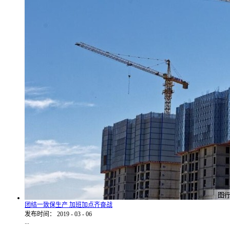
团结一致保生产 加班加点齐奋战
发布时间：
2019
-
03
-
06
...