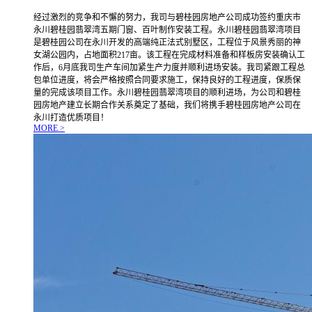
经过激烈的竞争和不懈的努力，我司与碧桂园房地产公司成功签约重庆市
永川碧桂园翡翠湾五期门窗、百叶制作安装工程。永川碧桂园翡翠湾项目
是碧桂园公司在永川开发的高端纯正法式别墅区，工程位于风景秀丽的神
女湖公园内，占地面积217亩。该工程在完成材料准备和样板房安装确认工
作后，6月底我司生产车间加紧生产力度并顺利进场安装。我司紧跟工程总
包单位进度，将会严格按照合同要求施工，保持良好的工程进度，保质保
量的完成该项目工作。永川碧桂园翡翠湾项目的顺利进场，为公司和碧桂
园房地产建立长期合作关系奠定了基础，我们将携手碧桂园房地产公司在
永川打造优质项目！
MORE >