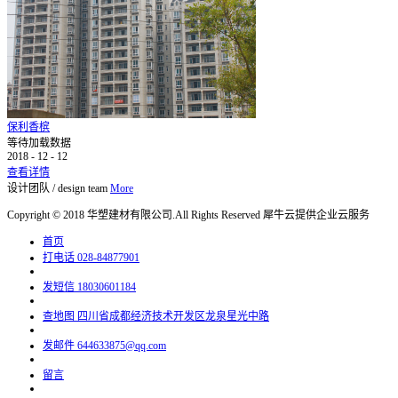
保利香槟
等待加载数据
2018
-
12
-
12
查看详情
设计团队
/
design team
More
Copyright © 2018 华塑建材有限公司.All Rights Reserved
犀牛云提供企业云服务
首页
打电话
028-84877901
发短信
18030601184
查地图
四川省成都经济技术开发区龙泉星光中路
发邮件
644633875@qq.com
留言