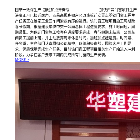
团结一致保生产 加班加点齐奋战 －加快西昌门窗项目生产
进度正月已接近尾声，西昌高枧乡棚户区改造拆迁安置点塑钢门窗工程生
产任务正在晏家工业园车间紧张有序的进行。该门窗工程项目施工周期跨
春节假期，根据建设单位中交一公局总体工程进度要求，施工时间短，周
期紧张。为保证门窗施工按客户进度要求完成，春节假期未结束，公司车
间员工提前上班，并主动放弃周末休息时间，加班加点赶进度。时间紧、
任务重，生产部门认真贯彻公司精神，班组积极奋战，围绕客户工期要
求，保质保量完成生产任务。目前该门窗工程项目相关生产开始进入冲刺
阶段，力争在客户要求工期内完成所有门窗的生产安装。
MORE >