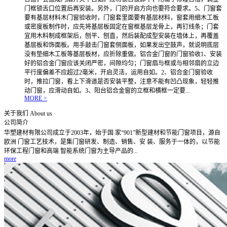
门框锁舌口位置后再安装。另外，门的开启方向也要符合要求。5、门窗套
要有基层材料木门窗验收时，门窗套里面要有基层材料，窗套用细木工板
或密度板制作时，应先将基层板固定在窗框基层龙骨上，再钉线条；门套
宜用木料制成框架后，刨平、刨直，然后装配成型安装在墙体上，再覆盖
基层板和饰面板。用手敲击门窗套侧面板，如果发出空鼓声，就说明底层
没有垫细木工板等基层板材，应折除重做。铝合金门窗的门窗验收1、安装
好的铝合金门窗应该关闭严密，间隙均匀；门窗扇与框或与相邻扇的立边
平行度偏差不应超过2毫米，开启灵活，运用自如。2、铝合金门窗验收
时，推拉门窗，看上下滑道是否安装平整，注意不能有凹凸现象，轻轻推
动门窗，应滑动自如。3、阳台铝合金窗的立框和横框一定要...
MORE >
关于我们
About us
公司简介
华塑建材有限公司成立于2003年，始于国 家“901”新型建材和节能门窗项目，源自
欧洲 门窗工艺技术，是集门窗研发、制造、销售、安 装、服务于一体的，以节能
环保工程门窗和高端 智能系统门窗为主导产品的...
more