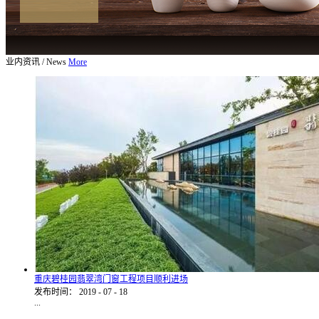
业内资讯
/
News
More
重庆碧桂园翡翠湾门窗工程项目顺利进场
发布时间：
2019
-
07
-
18
...