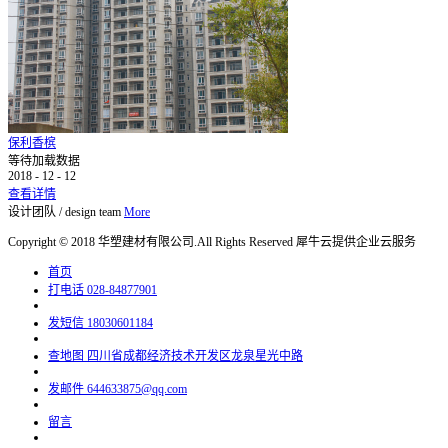
保利香槟
等待加载数据
2018
-
12
-
12
查看详情
设计团队
/
design team
More
Copyright © 2018 华塑建材有限公司.All Rights Reserved
犀牛云提供企业云服务
首页
打电话
028-84877901
发短信
18030601184
查地图
四川省成都经济技术开发区龙泉星光中路
发邮件
644633875@qq.com
留言