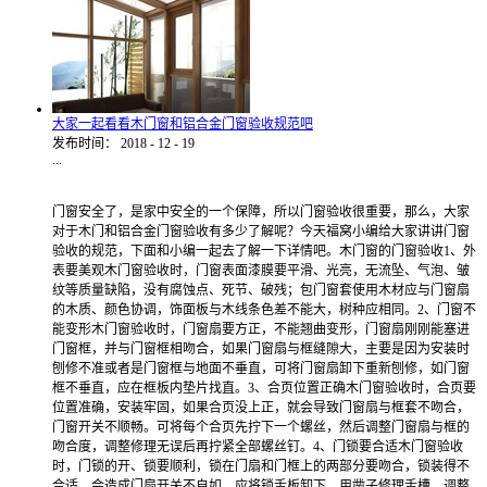
大家一起看看木门窗和铝合金门窗验收规范吧
发布时间：
2018
-
12
-
19
...
门窗安全了，是家中安全的一个保障，所以门窗验收很重要，那么，大家
对于木门和铝合金门窗验收有多少了解呢？今天福窝小编给大家讲讲门窗
验收的规范，下面和小编一起去了解一下详情吧。木门窗的门窗验收1、外
表要美观木门窗验收时，门窗表面漆膜要平滑、光亮，无流坠、气泡、皱
纹等质量缺陷，没有腐蚀点、死节、破残；包门窗套使用木材应与门窗扇
的木质、颜色协调，饰面板与木线条色差不能大，树种应相同。2、门窗不
能变形木门窗验收时，门窗扇要方正，不能翘曲变形，门窗扇刚刚能塞进
门窗框，并与门窗框相吻合，如果门窗扇与框缝隙大，主要是因为安装时
刨修不准或者是门窗框与地面不垂直，可将门窗扇卸下重新刨修，如门窗
框不垂直，应在框板内垫片找直。3、合页位置正确木门窗验收时，合页要
位置准确，安装牢固，如果合页没上正，就会导致门窗扇与框套不吻合，
门窗开关不顺畅。可将每个合页先拧下一个螺丝，然后调整门窗扇与框的
吻合度，调整修理无误后再拧紧全部螺丝钉。4、门锁要合适木门窗验收
时，门锁的开、锁要顺利，锁在门扇和门框上的两部分要吻合，锁装得不
合适，会造成门扇开关不自如。应将锁舌板卸下，用凿子修理舌槽，调整