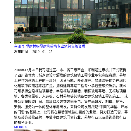
喜讯 华塑建材取得建筑幕墙专业承包壹级资质
发布时间：
2019
-
01
-
25
...
2018年12月26日我司通过区、市、省三级审查，顺利通过审核并正式取得
了四川省住房与城乡建设厅颁发的建筑幕墙工程专业承包壹级资质。幕墙
工程作为建筑工程的一部分，因其节能、外观漂亮、易清洁等优势在现代
化建筑中应用越来越广泛。拥有建筑幕墙工程专业承包壹级资质后，我公
司可承担全隐框玻璃幕墙、半隐框玻璃幕墙、明框玻璃幕墙、无框玻璃幕
墙、各类金属板、人造板、石材幕墙等其他各类建筑幕墙工程的施工。 未
来公司将围绕门窗、幕墙以及装饰装修承包，集产品研发、制造、销售、
安装、服务为一体的整体布局出发，秉持公司发展战略“中国的华塑、世界
的门窗”的基础上，公司将在幕墙领域做出更好的业绩，努力打造门窗、幕
墙及装饰装修品牌，争做中国建筑门窗行业、幕墙行业以及装饰装修行业
的知名企业。
MORE >