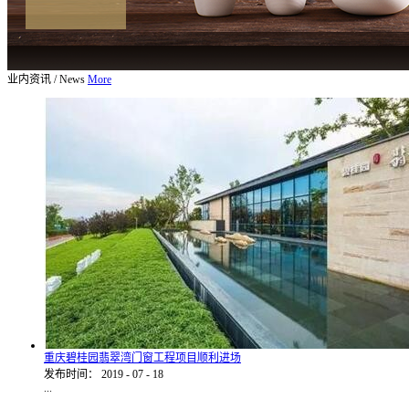
业内资讯
/
News
More
重庆碧桂园翡翠湾门窗工程项目顺利进场
发布时间：
2019
-
07
-
18
...