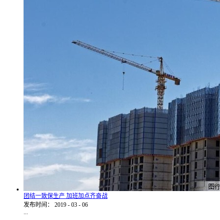
团结一致保生产 加班加点齐奋战
发布时间：
2019
-
03
-
06
...