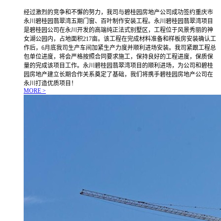
经过激烈的竞争和不懈的努力，我司与碧桂园房地产公司成功签约重庆市
永川碧桂园翡翠湾五期门窗、百叶制作安装工程。永川碧桂园翡翠湾项目
是碧桂园公司在永川开发的高端纯正法式别墅区，工程位于风景秀丽的神
女湖公园内，占地面积217亩。该工程在完成材料准备和样板房安装确认工
作后，6月底我司生产车间加紧生产力度并顺利进场安装。我司紧跟工程总
包单位进度，将会严格按照合同要求施工，保持良好的工程进度，保质保
量的完成该项目工作。永川碧桂园翡翠湾项目的顺利进场，为公司和碧桂
园房地产建立长期合作关系奠定了基础，我们将携手碧桂园房地产公司在
永川打造优质项目！
MORE >