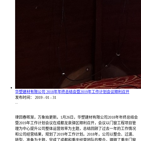
华塑建材有限公司 2018年年终总结会暨2019年工作计划会议顺利召开
发布时间：
2019
-
01
-
31
...
律回春晖渐，万象始更新。1月26日，华塑建材有限公司2018年年终总结会
暨2019年工作计划会议在成都龙泉驿区顺利召开，会议以门窗工程项目管
理为中心提升公司整体运营效率为主题，总结回顾了过去一年的工作情况
和公司经营结果，规划了2019年工作计划。2018年，公司以整合、过渡、
转型、准备为主题，完成了成都和重庆经营团队的整合，理顺了重庆门窗