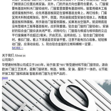
门框锁舌口位置后再安装。另外，门的开启方向也要符合要求。5、门窗套
要有基层材料木门窗验收时，门窗套里面要有基层材料，窗套用细木工板
或密度板制作时，应先将基层板固定在窗框基层龙骨上，再钉线条；门套
宜用木料制成框架后，刨平、刨直，然后装配成型安装在墙体上，再覆盖
基层板和饰面板。用手敲击门窗套侧面板，如果发出空鼓声，就说明底层
没有垫细木工板等基层板材，应折除重做。铝合金门窗的门窗验收1、安装
好的铝合金门窗应该关闭严密，间隙均匀；门窗扇与框或与相邻扇的立边
平行度偏差不应超过2毫米，开启灵活，运用自如。2、铝合金门窗验收
时，推拉门窗，看上下滑道是否安装平整，注意不能有凹凸现象，轻轻推
动门窗，应滑动自如。3、阳台铝合金窗的立框和横框一定要...
MORE >
关于我们
About us
公司简介
华塑建材有限公司成立于2003年，始于国 家“901”新型建材和节能门窗项目，源自
欧洲 门窗工艺技术，是集门窗研发、制造、销售、安 装、服务于一体的，以节能
环保工程门窗和高端 智能系统门窗为主导产品的...
more