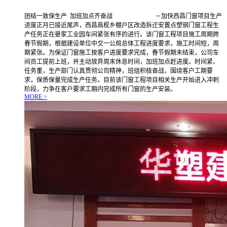
团结一致保生产 加班加点齐奋战 －加快西昌门窗项目生产
进度正月已接近尾声，西昌高枧乡棚户区改造拆迁安置点塑钢门窗工程生
产任务正在晏家工业园车间紧张有序的进行。该门窗工程项目施工周期跨
春节假期，根据建设单位中交一公局总体工程进度要求，施工时间短，周
期紧张。为保证门窗施工按客户进度要求完成，春节假期未结束，公司车
间员工提前上班，并主动放弃周末休息时间，加班加点赶进度。时间紧、
任务重，生产部门认真贯彻公司精神，班组积极奋战，围绕客户工期要
求，保质保量完成生产任务。目前该门窗工程项目相关生产开始进入冲刺
阶段，力争在客户要求工期内完成所有门窗的生产安装。
MORE >