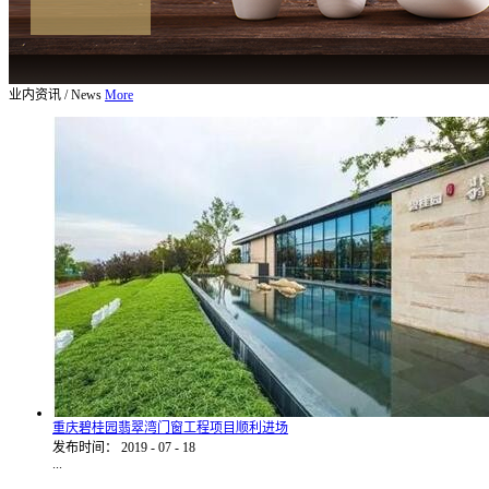
业内资讯
/
News
More
重庆碧桂园翡翠湾门窗工程项目顺利进场
发布时间：
2019
-
07
-
18
...