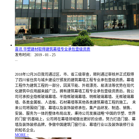
喜讯 华塑建材取得建筑幕墙专业承包壹级资质
发布时间：
2019
-
01
-
25
...
2018年12月26日我司通过区、市、省三级审查，顺利通过审核并正式取得
了四川省住房与城乡建设厅颁发的建筑幕墙工程专业承包壹级资质。幕墙
工程作为建筑工程的一部分，因其节能、外观漂亮、易清洁等优势在现代
化建筑中应用越来越广泛。拥有建筑幕墙工程专业承包壹级资质后，我公
司可承担全隐框玻璃幕墙、半隐框玻璃幕墙、明框玻璃幕墙、无框玻璃幕
墙、各类金属板、人造板、石材幕墙等其他各类建筑幕墙工程的施工。 未
来公司将围绕门窗、幕墙以及装饰装修承包，集产品研发、制造、销售、
安装、服务为一体的整体布局出发，秉持公司发展战略“中国的华塑、世界
的门窗”的基础上，公司将在幕墙领域做出更好的业绩，努力打造门窗、幕
墙及装饰装修品牌，争做中国建筑门窗行业、幕墙行业以及装饰装修行业
的知名企业。
MORE >