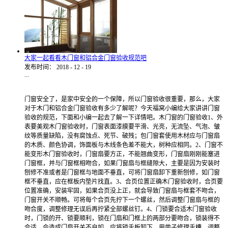
大家一起看看木门窗和铝合金门窗验收规范吧
发布时间：
2018
-
12
-
19
...
门窗安全了，是家中安全的一个保障，所以门窗验收很重要，那么，大家
对于木门和铝合金门窗验收有多少了解呢？今天福窝小编给大家讲讲门窗
验收的规范，下面和小编一起去了解一下详情吧。木门窗的门窗验收1、外
表要美观木门窗验收时，门窗表面漆膜要平滑、光亮，无流坠、气泡、皱
纹等质量缺陷，没有腐蚀点、死节、破残；包门窗套使用木材应与门窗扇
的木质、颜色协调，饰面板与木线条色差不能大，树种应相同。2、门窗不
能变形木门窗验收时，门窗扇要方正，不能翘曲变形，门窗扇刚刚能塞进
门窗框，并与门窗框相吻合，如果门窗扇与框缝隙大，主要是因为安装时
刨修不准或者是门窗框与地面不垂直，可将门窗扇卸下重新刨修，如门窗
框不垂直，应在框板内垫片找直。3、合页位置正确木门窗验收时，合页要
位置准确，安装牢固，如果合页没上正，就会导致门窗扇与框套不吻合，
门窗开关不顺畅。可将每个合页先拧下一个螺丝，然后调整门窗扇与框的
吻合度，调整修理无误后再拧紧全部螺丝钉。4、门锁要合适木门窗验收
时，门锁的开、锁要顺利，锁在门扇和门框上的两部分要吻合，锁装得不
合适，会造成门扇开关不自如。应将锁舌板卸下，用凿子修理舌槽，调整