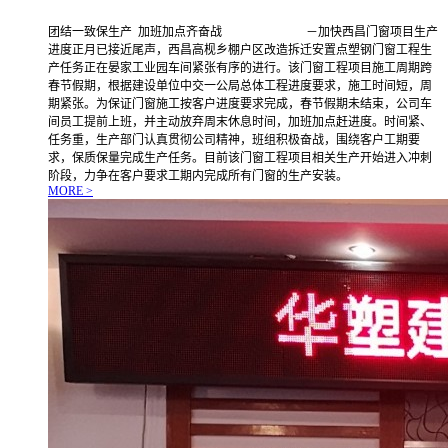
团结一致保生产 加班加点齐奋战 －加快西昌门窗项目生产
进度正月已接近尾声，西昌高枧乡棚户区改造拆迁安置点塑钢门窗工程生
产任务正在晏家工业园车间紧张有序的进行。该门窗工程项目施工周期跨
春节假期，根据建设单位中交一公局总体工程进度要求，施工时间短，周
期紧张。为保证门窗施工按客户进度要求完成，春节假期未结束，公司车
间员工提前上班，并主动放弃周末休息时间，加班加点赶进度。时间紧、
任务重，生产部门认真贯彻公司精神，班组积极奋战，围绕客户工期要
求，保质保量完成生产任务。目前该门窗工程项目相关生产开始进入冲刺
阶段，力争在客户要求工期内完成所有门窗的生产安装。
MORE >