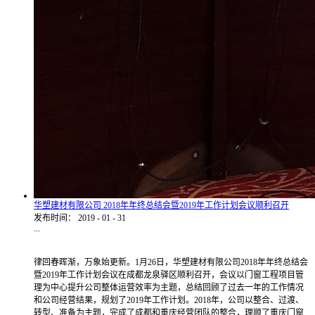
华塑建材有限公司 2018年年终总结会暨2019年工作计划会议顺利召开
发布时间：
2019
-
01
-
31
...
律回春晖渐，万象始更新。1月26日，华塑建材有限公司2018年年终总结会
暨2019年工作计划会议在成都龙泉驿区顺利召开，会议以门窗工程项目管
理为中心提升公司整体运营效率为主题，总结回顾了过去一年的工作情况
和公司经营结果，规划了2019年工作计划。2018年，公司以整合、过渡、
转型、准备为主题，完成了成都和重庆经营团队的整合，理顺了重庆门窗