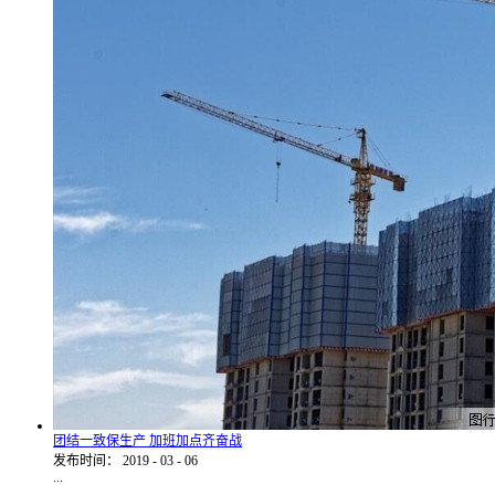
团结一致保生产 加班加点齐奋战
发布时间：
2019
-
03
-
06
...