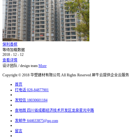
保利香槟
等待加载数据
2018
-
12
-
12
查看详情
设计团队
/
design team
More
Copyright © 2018 华塑建材有限公司.All Rights Reserved
犀牛云提供企业云服务
首页
打电话
028-84877901
发短信
18030601184
查地图
四川省成都经济技术开发区龙泉星光中路
发邮件
644633875@qq.com
留言