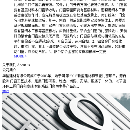
门框锁舌口位置后再安装。另外，门的开启方向也要符合要求。5、门窗套
要有基层材料木门窗验收时，门窗套里面要有基层材料，窗套用细木工板
或密度板制作时，应先将基层板固定在窗框基层龙骨上，再钉线条；门套
宜用木料制成框架后，刨平、刨直，然后装配成型安装在墙体上，再覆盖
基层板和饰面板。用手敲击门窗套侧面板，如果发出空鼓声，就说明底层
没有垫细木工板等基层板材，应折除重做。铝合金门窗的门窗验收1、安装
好的铝合金门窗应该关闭严密，间隙均匀；门窗扇与框或与相邻扇的立边
平行度偏差不应超过2毫米，开启灵活，运用自如。2、铝合金门窗验收
时，推拉门窗，看上下滑道是否安装平整，注意不能有凹凸现象，轻轻推
动门窗，应滑动自如。3、阳台铝合金窗的立框和横框一定要...
MORE >
关于我们
About us
公司简介
华塑建材有限公司成立于2003年，始于国 家“901”新型建材和节能门窗项目，源自
欧洲 门窗工艺技术，是集门窗研发、制造、销售、安 装、服务于一体的，以节能
环保工程门窗和高端 智能系统门窗为主导产品的...
more