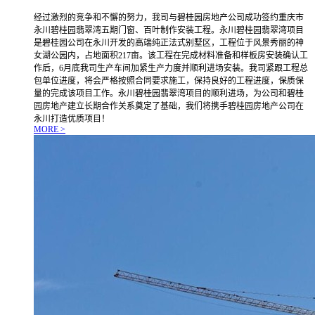
经过激烈的竞争和不懈的努力，我司与碧桂园房地产公司成功签约重庆市
永川碧桂园翡翠湾五期门窗、百叶制作安装工程。永川碧桂园翡翠湾项目
是碧桂园公司在永川开发的高端纯正法式别墅区，工程位于风景秀丽的神
女湖公园内，占地面积217亩。该工程在完成材料准备和样板房安装确认工
作后，6月底我司生产车间加紧生产力度并顺利进场安装。我司紧跟工程总
包单位进度，将会严格按照合同要求施工，保持良好的工程进度，保质保
量的完成该项目工作。永川碧桂园翡翠湾项目的顺利进场，为公司和碧桂
园房地产建立长期合作关系奠定了基础，我们将携手碧桂园房地产公司在
永川打造优质项目！
MORE >