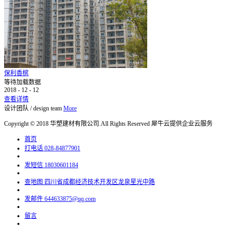
保利香槟
等待加载数据
2018
-
12
-
12
查看详情
设计团队
/
design team
More
Copyright © 2018 华塑建材有限公司.All Rights Reserved
犀牛云提供企业云服务
首页
打电话
028-84877901
发短信
18030601184
查地图
四川省成都经济技术开发区龙泉星光中路
发邮件
644633875@qq.com
留言