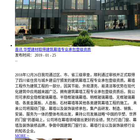
喜讯 华塑建材取得建筑幕墙专业承包壹级资质
发布时间：
2019
-
01
-
25
...
2018年12月26日我司通过区、市、省三级审查，顺利通过审核并正式取得
了四川省住房与城乡建设厅颁发的建筑幕墙工程专业承包壹级资质。幕墙
工程作为建筑工程的一部分，因其节能、外观漂亮、易清洁等优势在现代
化建筑中应用越来越广泛。拥有建筑幕墙工程专业承包壹级资质后，我公
司可承担全隐框玻璃幕墙、半隐框玻璃幕墙、明框玻璃幕墙、无框玻璃幕
墙、各类金属板、人造板、石材幕墙等其他各类建筑幕墙工程的施工。 未
来公司将围绕门窗、幕墙以及装饰装修承包，集产品研发、制造、销售、
安装、服务为一体的整体布局出发，秉持公司发展战略“中国的华塑、世界
的门窗”的基础上，公司将在幕墙领域做出更好的业绩，努力打造门窗、幕
墙及装饰装修品牌，争做中国建筑门窗行业、幕墙行业以及装饰装修行业
的知名企业。
MORE >