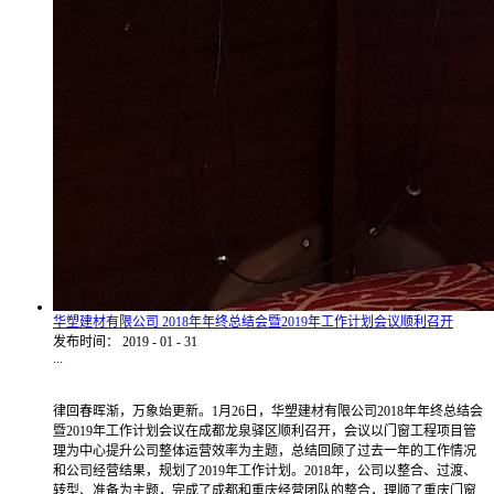
华塑建材有限公司 2018年年终总结会暨2019年工作计划会议顺利召开
发布时间：
2019
-
01
-
31
...
律回春晖渐，万象始更新。1月26日，华塑建材有限公司2018年年终总结会
暨2019年工作计划会议在成都龙泉驿区顺利召开，会议以门窗工程项目管
理为中心提升公司整体运营效率为主题，总结回顾了过去一年的工作情况
和公司经营结果，规划了2019年工作计划。2018年，公司以整合、过渡、
转型、准备为主题，完成了成都和重庆经营团队的整合，理顺了重庆门窗