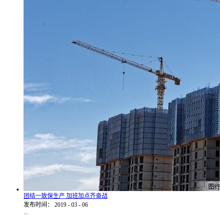
团结一致保生产 加班加点齐奋战
发布时间：
2019
-
03
-
06
...