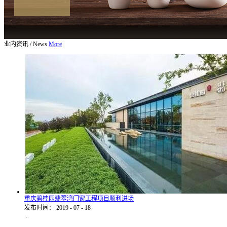
业内资讯
/
News
More
重庆碧桂园翡翠湾门窗工程项目顺利进场
发布时间：
2019
-
07
-
18
...