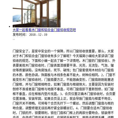
大家一起看看木门窗和铝合金门窗验收规范吧
发布时间：
2018
-
12
-
19
...
门窗安全了，是家中安全的一个保障，所以门窗验收很重要，那么，大家
对于木门和铝合金门窗验收有多少了解呢？今天福窝小编给大家讲讲门窗
验收的规范，下面和小编一起去了解一下详情吧。木门窗的门窗验收1、外
表要美观木门窗验收时，门窗表面漆膜要平滑、光亮，无流坠、气泡、皱
纹等质量缺陷，没有腐蚀点、死节、破残；包门窗套使用木材应与门窗扇
的木质、颜色协调，饰面板与木线条色差不能大，树种应相同。2、门窗不
能变形木门窗验收时，门窗扇要方正，不能翘曲变形，门窗扇刚刚能塞进
门窗框，并与门窗框相吻合，如果门窗扇与框缝隙大，主要是因为安装时
刨修不准或者是门窗框与地面不垂直，可将门窗扇卸下重新刨修，如门窗
框不垂直，应在框板内垫片找直。3、合页位置正确木门窗验收时，合页要
位置准确，安装牢固，如果合页没上正，就会导致门窗扇与框套不吻合，
门窗开关不顺畅。可将每个合页先拧下一个螺丝，然后调整门窗扇与框的
吻合度，调整修理无误后再拧紧全部螺丝钉。4、门锁要合适木门窗验收
时，门锁的开、锁要顺利，锁在门扇和门框上的两部分要吻合，锁装得不
合适，会造成门扇开关不自如。应将锁舌板卸下，用凿子修理舌槽，调整