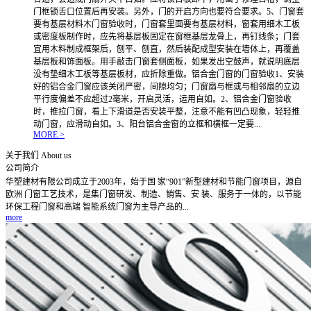
门框锁舌口位置后再安装。另外，门的开启方向也要符合要求。5、门窗套
要有基层材料木门窗验收时，门窗套里面要有基层材料，窗套用细木工板
或密度板制作时，应先将基层板固定在窗框基层龙骨上，再钉线条；门套
宜用木料制成框架后，刨平、刨直，然后装配成型安装在墙体上，再覆盖
基层板和饰面板。用手敲击门窗套侧面板，如果发出空鼓声，就说明底层
没有垫细木工板等基层板材，应折除重做。铝合金门窗的门窗验收1、安装
好的铝合金门窗应该关闭严密，间隙均匀；门窗扇与框或与相邻扇的立边
平行度偏差不应超过2毫米，开启灵活，运用自如。2、铝合金门窗验收
时，推拉门窗，看上下滑道是否安装平整，注意不能有凹凸现象，轻轻推
动门窗，应滑动自如。3、阳台铝合金窗的立框和横框一定要...
MORE >
关于我们
About us
公司简介
华塑建材有限公司成立于2003年，始于国 家“901”新型建材和节能门窗项目，源自
欧洲 门窗工艺技术，是集门窗研发、制造、销售、安 装、服务于一体的，以节能
环保工程门窗和高端 智能系统门窗为主导产品的...
more