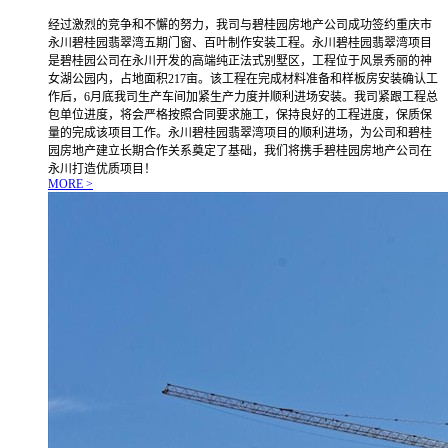
经过激烈的竞争和不懈的努力，我司与碧桂园房地产公司成功签约重庆市
永川碧桂园翡翠湾五期门窗、百叶制作安装工程。永川碧桂园翡翠湾项目
是碧桂园公司在永川开发的高端纯正法式别墅区，工程位于风景秀丽的神
女湖公园内，占地面积217亩。该工程在完成材料准备和样板房安装确认工
作后，6月底我司生产车间加紧生产力度并顺利进场安装。我司紧跟工程总
包单位进度，将会严格按照合同要求施工，保持良好的工程进度，保质保
量的完成该项目工作。永川碧桂园翡翠湾项目的顺利进场，为公司和碧桂
园房地产建立长期合作关系奠定了基础，我们将携手碧桂园房地产公司在
永川打造优质项目！
MORE >