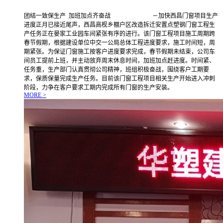
团结一致保生产 加班加点齐奋战 －加快西昌门窗项目生产
进度正月已接近尾声，西昌高枧乡棚户区改造拆迁安置点塑钢门窗工程生
产任务正在晏家工业园车间紧张有序的进行。该门窗工程项目施工周期跨
春节假期，根据建设单位中交一公局总体工程进度要求，施工时间短，周
期紧张。为保证门窗施工按客户进度要求完成，春节假期未结束，公司车
间员工提前上班，并主动放弃周末休息时间，加班加点赶进度。时间紧、
任务重，生产部门认真贯彻公司精神，班组积极奋战，围绕客户工期要
求，保质保量完成生产任务。目前该门窗工程项目相关生产开始进入冲刺
阶段，力争在客户要求工期内完成所有门窗的生产安装。
MORE >