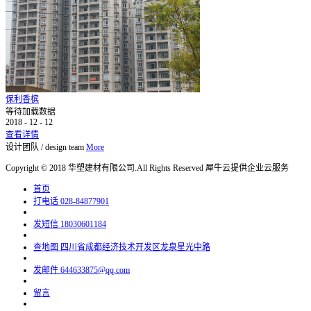
保利香槟
等待加载数据
2018
-
12
-
12
查看详情
设计团队
/
design team
More
Copyright © 2018 华塑建材有限公司.All Rights Reserved
犀牛云提供企业云服务
首页
打电话
028-84877901
发短信
18030601184
查地图
四川省成都经济技术开发区龙泉星光中路
发邮件
644633875@qq.com
留言