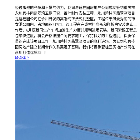
经过激烈的竞争和不懈的努力，我司与碧桂园房地产公司成功签约重庆市
永川碧桂园翡翠湾五期门窗、百叶制作安装工程。永川碧桂园翡翠湾项目
是碧桂园公司在永川开发的高端纯正法式别墅区，工程位于风景秀丽的神
女湖公园内，占地面积217亩。该工程在完成材料准备和样板房安装确认工
作后，6月底我司生产车间加紧生产力度并顺利进场安装。我司紧跟工程总
包单位进度，将会严格按照合同要求施工，保持良好的工程进度，保质保
量的完成该项目工作。永川碧桂园翡翠湾项目的顺利进场，为公司和碧桂
园房地产建立长期合作关系奠定了基础，我们将携手碧桂园房地产公司在
永川打造优质项目！
MORE >