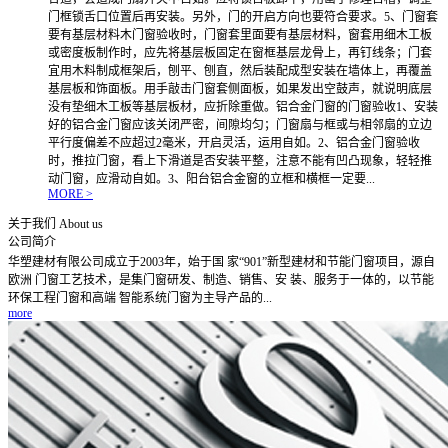
门框锁舌口位置后再安装。另外，门的开启方向也要符合要求。5、门窗套
要有基层材料木门窗验收时，门窗套里面要有基层材料，窗套用细木工板
或密度板制作时，应先将基层板固定在窗框基层龙骨上，再钉线条；门套
宜用木料制成框架后，刨平、刨直，然后装配成型安装在墙体上，再覆盖
基层板和饰面板。用手敲击门窗套侧面板，如果发出空鼓声，就说明底层
没有垫细木工板等基层板材，应折除重做。铝合金门窗的门窗验收1、安装
好的铝合金门窗应该关闭严密，间隙均匀；门窗扇与框或与相邻扇的立边
平行度偏差不应超过2毫米，开启灵活，运用自如。2、铝合金门窗验收
时，推拉门窗，看上下滑道是否安装平整，注意不能有凹凸现象，轻轻推
动门窗，应滑动自如。3、阳台铝合金窗的立框和横框一定要...
MORE >
关于我们
About us
公司简介
华塑建材有限公司成立于2003年，始于国 家“901”新型建材和节能门窗项目，源自
欧洲 门窗工艺技术，是集门窗研发、制造、销售、安 装、服务于一体的，以节能
环保工程门窗和高端 智能系统门窗为主导产品的...
more