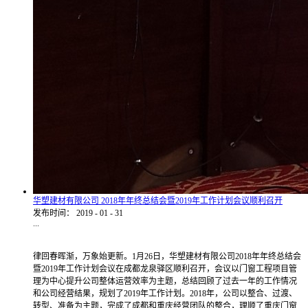
华塑建材有限公司 2018年年终总结会暨2019年工作计划会议顺利召开
发布时间：
2019
-
01
-
31
...
律回春晖渐，万象始更新。1月26日，华塑建材有限公司2018年年终总结会
暨2019年工作计划会议在成都龙泉驿区顺利召开，会议以门窗工程项目管
理为中心提升公司整体运营效率为主题，总结回顾了过去一年的工作情况
和公司经营结果，规划了2019年工作计划。2018年，公司以整合、过渡、
转型、准备为主题，完成了成都和重庆经营团队的整合，理顺了重庆门窗