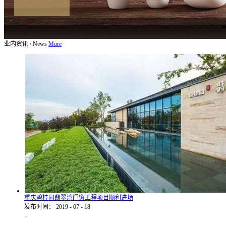
业内资讯
/
News
More
重庆碧桂园翡翠湾门窗工程项目顺利进场
发布时间：
2019
-
07
-
18
...