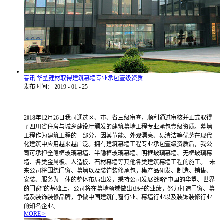
喜讯 华塑建材取得建筑幕墙专业承包壹级资质
发布时间：
2019
-
01
-
25
...
2018年12月26日我司通过区、市、省三级审查，顺利通过审核并正式取得
了四川省住房与城乡建设厅颁发的建筑幕墙工程专业承包壹级资质。幕墙
工程作为建筑工程的一部分，因其节能、外观漂亮、易清洁等优势在现代
化建筑中应用越来越广泛。拥有建筑幕墙工程专业承包壹级资质后，我公
司可承担全隐框玻璃幕墙、半隐框玻璃幕墙、明框玻璃幕墙、无框玻璃幕
墙、各类金属板、人造板、石材幕墙等其他各类建筑幕墙工程的施工。 未
来公司将围绕门窗、幕墙以及装饰装修承包，集产品研发、制造、销售、
安装、服务为一体的整体布局出发，秉持公司发展战略“中国的华塑、世界
的门窗”的基础上，公司将在幕墙领域做出更好的业绩，努力打造门窗、幕
墙及装饰装修品牌，争做中国建筑门窗行业、幕墙行业以及装饰装修行业
的知名企业。
MORE >