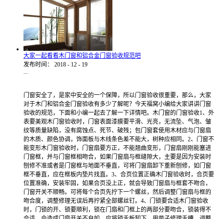
大家一起看看木门窗和铝合金门窗验收规范吧
发布时间：
2018
-
12
-
19
...
门窗安全了，是家中安全的一个保障，所以门窗验收很重要，那么，大家
对于木门和铝合金门窗验收有多少了解呢？今天福窝小编给大家讲讲门窗
验收的规范，下面和小编一起去了解一下详情吧。木门窗的门窗验收1、外
表要美观木门窗验收时，门窗表面漆膜要平滑、光亮，无流坠、气泡、皱
纹等质量缺陷，没有腐蚀点、死节、破残；包门窗套使用木材应与门窗扇
的木质、颜色协调，饰面板与木线条色差不能大，树种应相同。2、门窗不
能变形木门窗验收时，门窗扇要方正，不能翘曲变形，门窗扇刚刚能塞进
门窗框，并与门窗框相吻合，如果门窗扇与框缝隙大，主要是因为安装时
刨修不准或者是门窗框与地面不垂直，可将门窗扇卸下重新刨修，如门窗
框不垂直，应在框板内垫片找直。3、合页位置正确木门窗验收时，合页要
位置准确，安装牢固，如果合页没上正，就会导致门窗扇与框套不吻合，
门窗开关不顺畅。可将每个合页先拧下一个螺丝，然后调整门窗扇与框的
吻合度，调整修理无误后再拧紧全部螺丝钉。4、门锁要合适木门窗验收
时，门锁的开、锁要顺利，锁在门扇和门框上的两部分要吻合，锁装得不
合适，会造成门扇开关不自如。应将锁舌板卸下，用凿子修理舌槽，调整