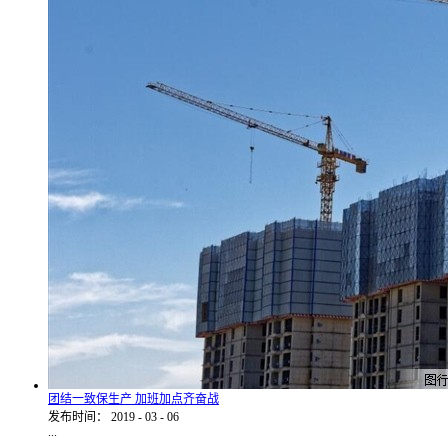
团结一致保生产 加班加点齐奋战
发布时间：
2019
-
03
-
06
...