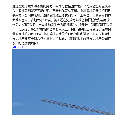
经过激烈的竞争和不懈的努力，我司与碧桂园房地产公司成功签约重庆市
永川碧桂园翡翠湾五期门窗、百叶制作安装工程。永川碧桂园翡翠湾项目
是碧桂园公司在永川开发的高端纯正法式别墅区，工程位于风景秀丽的神
女湖公园内，占地面积217亩。该工程在完成材料准备和样板房安装确认工
作后，6月底我司生产车间加紧生产力度并顺利进场安装。我司紧跟工程总
包单位进度，将会严格按照合同要求施工，保持良好的工程进度，保质保
量的完成该项目工作。永川碧桂园翡翠湾项目的顺利进场，为公司和碧桂
园房地产建立长期合作关系奠定了基础，我们将携手碧桂园房地产公司在
永川打造优质项目！
MORE >