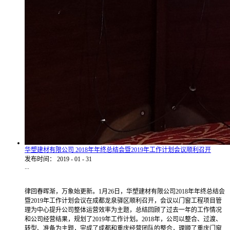
华塑建材有限公司 2018年年终总结会暨2019年工作计划会议顺利召开
发布时间：
2019
-
01
-
31
...
律回春晖渐，万象始更新。1月26日，华塑建材有限公司2018年年终总结会
暨2019年工作计划会议在成都龙泉驿区顺利召开，会议以门窗工程项目管
理为中心提升公司整体运营效率为主题，总结回顾了过去一年的工作情况
和公司经营结果，规划了2019年工作计划。2018年，公司以整合、过渡、
转型、准备为主题，完成了成都和重庆经营团队的整合，理顺了重庆门窗