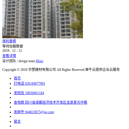
保利香槟
等待加载数据
2018
-
12
-
12
查看详情
设计团队
/
design team
More
Copyright © 2018 华塑建材有限公司.All Rights Reserved
犀牛云提供企业云服务
首页
打电话
028-84877901
发短信
18030601184
查地图
四川省成都经济技术开发区龙泉星光中路
发邮件
644633875@qq.com
留言