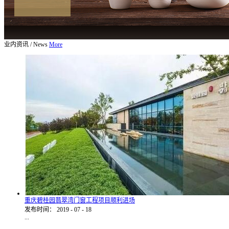
业内资讯
/
News
More
重庆碧桂园翡翠湾门窗工程项目顺利进场
发布时间：
2019
-
07
-
18
...