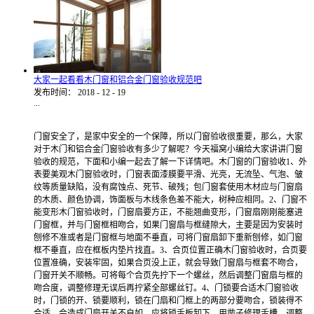
大家一起看看木门窗和铝合金门窗验收规范吧
发布时间：
2018
-
12
-
19
...
门窗安全了，是家中安全的一个保障，所以门窗验收很重要，那么，大家
对于木门和铝合金门窗验收有多少了解呢？今天福窝小编给大家讲讲门窗
验收的规范，下面和小编一起去了解一下详情吧。木门窗的门窗验收1、外
表要美观木门窗验收时，门窗表面漆膜要平滑、光亮，无流坠、气泡、皱
纹等质量缺陷，没有腐蚀点、死节、破残；包门窗套使用木材应与门窗扇
的木质、颜色协调，饰面板与木线条色差不能大，树种应相同。2、门窗不
能变形木门窗验收时，门窗扇要方正，不能翘曲变形，门窗扇刚刚能塞进
门窗框，并与门窗框相吻合，如果门窗扇与框缝隙大，主要是因为安装时
刨修不准或者是门窗框与地面不垂直，可将门窗扇卸下重新刨修，如门窗
框不垂直，应在框板内垫片找直。3、合页位置正确木门窗验收时，合页要
位置准确，安装牢固，如果合页没上正，就会导致门窗扇与框套不吻合，
门窗开关不顺畅。可将每个合页先拧下一个螺丝，然后调整门窗扇与框的
吻合度，调整修理无误后再拧紧全部螺丝钉。4、门锁要合适木门窗验收
时，门锁的开、锁要顺利，锁在门扇和门框上的两部分要吻合，锁装得不
合适，会造成门扇开关不自如。应将锁舌板卸下，用凿子修理舌槽，调整