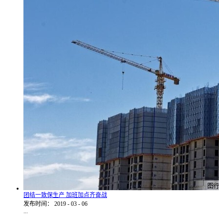
团结一致保生产 加班加点齐奋战
发布时间：
2019
-
03
-
06
...