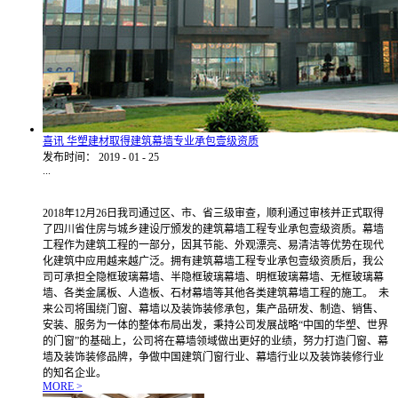
喜讯 华塑建材取得建筑幕墙专业承包壹级资质
发布时间：
2019
-
01
-
25
...
2018年12月26日我司通过区、市、省三级审查，顺利通过审核并正式取得
了四川省住房与城乡建设厅颁发的建筑幕墙工程专业承包壹级资质。幕墙
工程作为建筑工程的一部分，因其节能、外观漂亮、易清洁等优势在现代
化建筑中应用越来越广泛。拥有建筑幕墙工程专业承包壹级资质后，我公
司可承担全隐框玻璃幕墙、半隐框玻璃幕墙、明框玻璃幕墙、无框玻璃幕
墙、各类金属板、人造板、石材幕墙等其他各类建筑幕墙工程的施工。 未
来公司将围绕门窗、幕墙以及装饰装修承包，集产品研发、制造、销售、
安装、服务为一体的整体布局出发，秉持公司发展战略“中国的华塑、世界
的门窗”的基础上，公司将在幕墙领域做出更好的业绩，努力打造门窗、幕
墙及装饰装修品牌，争做中国建筑门窗行业、幕墙行业以及装饰装修行业
的知名企业。
MORE >