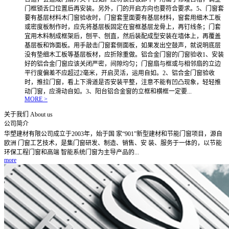
门框锁舌口位置后再安装。另外，门的开启方向也要符合要求。5、门窗套
要有基层材料木门窗验收时，门窗套里面要有基层材料，窗套用细木工板
或密度板制作时，应先将基层板固定在窗框基层龙骨上，再钉线条；门套
宜用木料制成框架后，刨平、刨直，然后装配成型安装在墙体上，再覆盖
基层板和饰面板。用手敲击门窗套侧面板，如果发出空鼓声，就说明底层
没有垫细木工板等基层板材，应折除重做。铝合金门窗的门窗验收1、安装
好的铝合金门窗应该关闭严密，间隙均匀；门窗扇与框或与相邻扇的立边
平行度偏差不应超过2毫米，开启灵活，运用自如。2、铝合金门窗验收
时，推拉门窗，看上下滑道是否安装平整，注意不能有凹凸现象，轻轻推
动门窗，应滑动自如。3、阳台铝合金窗的立框和横框一定要...
MORE >
关于我们
About us
公司简介
华塑建材有限公司成立于2003年，始于国 家“901”新型建材和节能门窗项目，源自
欧洲 门窗工艺技术，是集门窗研发、制造、销售、安 装、服务于一体的，以节能
环保工程门窗和高端 智能系统门窗为主导产品的...
more