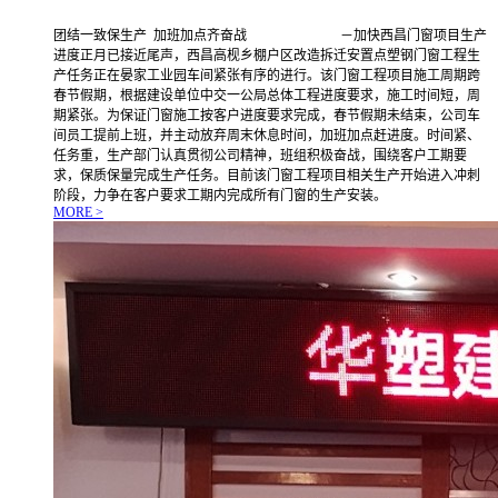
团结一致保生产 加班加点齐奋战 －加快西昌门窗项目生产
进度正月已接近尾声，西昌高枧乡棚户区改造拆迁安置点塑钢门窗工程生
产任务正在晏家工业园车间紧张有序的进行。该门窗工程项目施工周期跨
春节假期，根据建设单位中交一公局总体工程进度要求，施工时间短，周
期紧张。为保证门窗施工按客户进度要求完成，春节假期未结束，公司车
间员工提前上班，并主动放弃周末休息时间，加班加点赶进度。时间紧、
任务重，生产部门认真贯彻公司精神，班组积极奋战，围绕客户工期要
求，保质保量完成生产任务。目前该门窗工程项目相关生产开始进入冲刺
阶段，力争在客户要求工期内完成所有门窗的生产安装。
MORE >