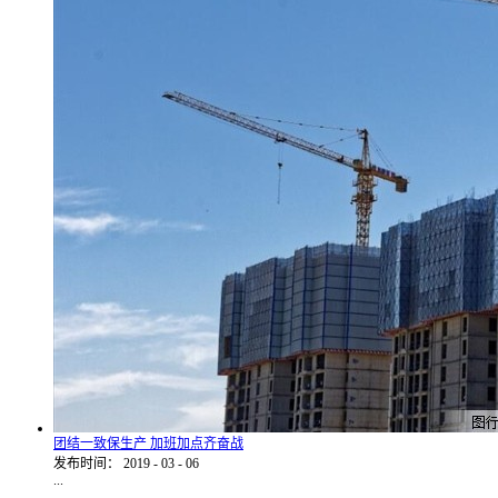
团结一致保生产 加班加点齐奋战
发布时间：
2019
-
03
-
06
...