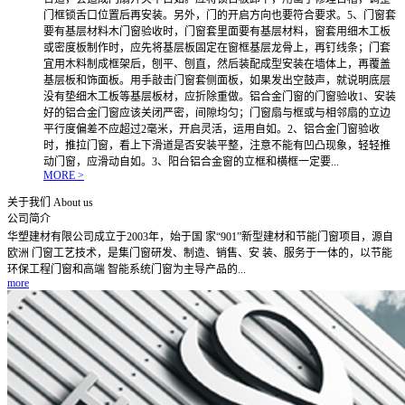
门框锁舌口位置后再安装。另外，门的开启方向也要符合要求。5、门窗套
要有基层材料木门窗验收时，门窗套里面要有基层材料，窗套用细木工板
或密度板制作时，应先将基层板固定在窗框基层龙骨上，再钉线条；门套
宜用木料制成框架后，刨平、刨直，然后装配成型安装在墙体上，再覆盖
基层板和饰面板。用手敲击门窗套侧面板，如果发出空鼓声，就说明底层
没有垫细木工板等基层板材，应折除重做。铝合金门窗的门窗验收1、安装
好的铝合金门窗应该关闭严密，间隙均匀；门窗扇与框或与相邻扇的立边
平行度偏差不应超过2毫米，开启灵活，运用自如。2、铝合金门窗验收
时，推拉门窗，看上下滑道是否安装平整，注意不能有凹凸现象，轻轻推
动门窗，应滑动自如。3、阳台铝合金窗的立框和横框一定要...
MORE >
关于我们
About us
公司简介
华塑建材有限公司成立于2003年，始于国 家“901”新型建材和节能门窗项目，源自
欧洲 门窗工艺技术，是集门窗研发、制造、销售、安 装、服务于一体的，以节能
环保工程门窗和高端 智能系统门窗为主导产品的...
more