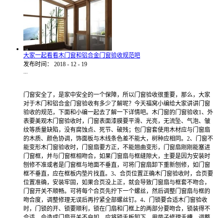
大家一起看看木门窗和铝合金门窗验收规范吧
发布时间：
2018
-
12
-
19
...
门窗安全了，是家中安全的一个保障，所以门窗验收很重要，那么，大家
对于木门和铝合金门窗验收有多少了解呢？今天福窝小编给大家讲讲门窗
验收的规范，下面和小编一起去了解一下详情吧。木门窗的门窗验收1、外
表要美观木门窗验收时，门窗表面漆膜要平滑、光亮，无流坠、气泡、皱
纹等质量缺陷，没有腐蚀点、死节、破残；包门窗套使用木材应与门窗扇
的木质、颜色协调，饰面板与木线条色差不能大，树种应相同。2、门窗不
能变形木门窗验收时，门窗扇要方正，不能翘曲变形，门窗扇刚刚能塞进
门窗框，并与门窗框相吻合，如果门窗扇与框缝隙大，主要是因为安装时
刨修不准或者是门窗框与地面不垂直，可将门窗扇卸下重新刨修，如门窗
框不垂直，应在框板内垫片找直。3、合页位置正确木门窗验收时，合页要
位置准确，安装牢固，如果合页没上正，就会导致门窗扇与框套不吻合，
门窗开关不顺畅。可将每个合页先拧下一个螺丝，然后调整门窗扇与框的
吻合度，调整修理无误后再拧紧全部螺丝钉。4、门锁要合适木门窗验收
时，门锁的开、锁要顺利，锁在门扇和门框上的两部分要吻合，锁装得不
合适，会造成门扇开关不自如。应将锁舌板卸下，用凿子修理舌槽，调整