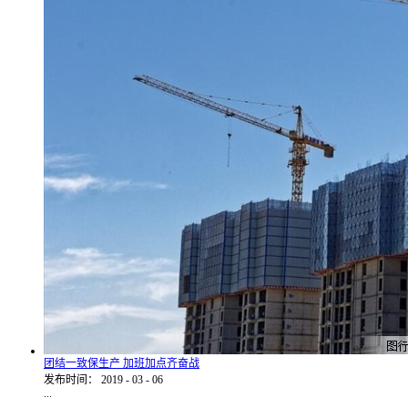
团结一致保生产 加班加点齐奋战
发布时间：
2019
-
03
-
06
...