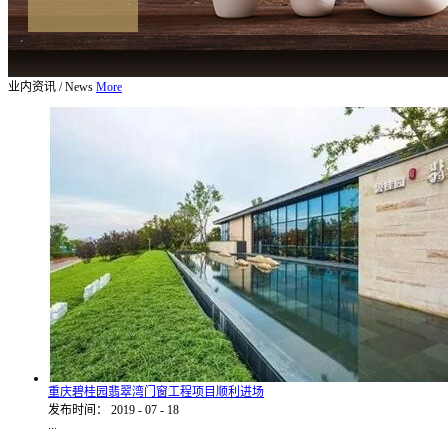
业内资讯
/
News
More
重庆碧桂园翡翠湾门窗工程项目顺利进场
发布时间：
2019
-
07
-
18
...