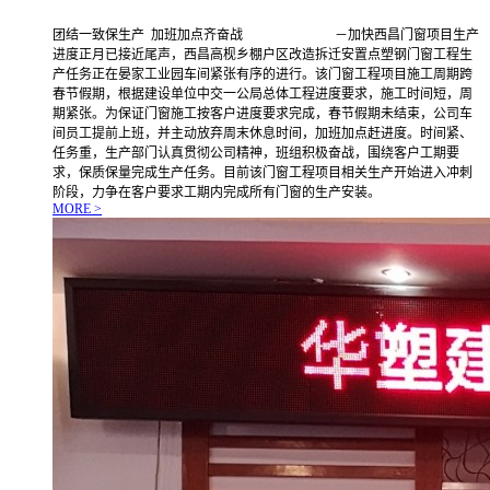
团结一致保生产 加班加点齐奋战 －加快西昌门窗项目生产
进度正月已接近尾声，西昌高枧乡棚户区改造拆迁安置点塑钢门窗工程生
产任务正在晏家工业园车间紧张有序的进行。该门窗工程项目施工周期跨
春节假期，根据建设单位中交一公局总体工程进度要求，施工时间短，周
期紧张。为保证门窗施工按客户进度要求完成，春节假期未结束，公司车
间员工提前上班，并主动放弃周末休息时间，加班加点赶进度。时间紧、
任务重，生产部门认真贯彻公司精神，班组积极奋战，围绕客户工期要
求，保质保量完成生产任务。目前该门窗工程项目相关生产开始进入冲刺
阶段，力争在客户要求工期内完成所有门窗的生产安装。
MORE >