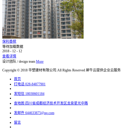
保利香槟
等待加载数据
2018
-
12
-
12
查看详情
设计团队
/
design team
More
Copyright © 2018 华塑建材有限公司.All Rights Reserved
犀牛云提供企业云服务
首页
打电话
028-84877901
发短信
18030601184
查地图
四川省成都经济技术开发区龙泉星光中路
发邮件
644633875@qq.com
留言