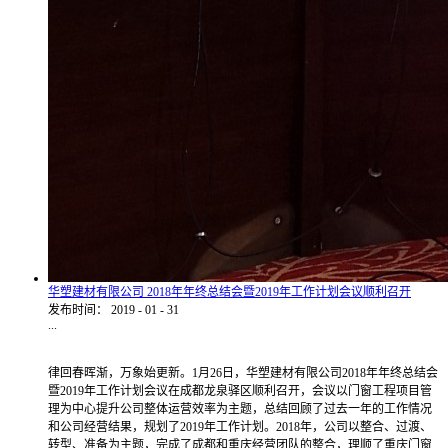
华塑建材有限公司 2018年年终总结会暨2019年工作计划会议顺利召开
发布时间：
2019
-
01
-
31
...
律回春晖渐，万象始更新。1月26日，华塑建材有限公司2018年年终总结会
暨2019年工作计划会议在成都龙泉驿区顺利召开，会议以门窗工程项目管
理为中心提升公司整体运营效率为主题，总结回顾了过去一年的工作情况
和公司经营结果，规划了2019年工作计划。2018年，公司以整合、过渡、
转型、准备为主题，完成了成都和重庆经营团队的整合，理顺了重庆门窗