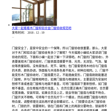
大家一起看看木门窗和铝合金门窗验收规范吧
发布时间：
2018
-
12
-
19
...
门窗安全了，是家中安全的一个保障，所以门窗验收很重要，那么，大家
对于木门和铝合金门窗验收有多少了解呢？今天福窝小编给大家讲讲门窗
验收的规范，下面和小编一起去了解一下详情吧。木门窗的门窗验收1、外
表要美观木门窗验收时，门窗表面漆膜要平滑、光亮，无流坠、气泡、皱
纹等质量缺陷，没有腐蚀点、死节、破残；包门窗套使用木材应与门窗扇
的木质、颜色协调，饰面板与木线条色差不能大，树种应相同。2、门窗不
能变形木门窗验收时，门窗扇要方正，不能翘曲变形，门窗扇刚刚能塞进
门窗框，并与门窗框相吻合，如果门窗扇与框缝隙大，主要是因为安装时
刨修不准或者是门窗框与地面不垂直，可将门窗扇卸下重新刨修，如门窗
框不垂直，应在框板内垫片找直。3、合页位置正确木门窗验收时，合页要
位置准确，安装牢固，如果合页没上正，就会导致门窗扇与框套不吻合，
门窗开关不顺畅。可将每个合页先拧下一个螺丝，然后调整门窗扇与框的
吻合度，调整修理无误后再拧紧全部螺丝钉。4、门锁要合适木门窗验收
时，门锁的开、锁要顺利，锁在门扇和门框上的两部分要吻合，锁装得不
合适，会造成门扇开关不自如。应将锁舌板卸下，用凿子修理舌槽，调整