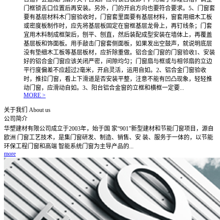
门框锁舌口位置后再安装。另外，门的开启方向也要符合要求。5、门窗套
要有基层材料木门窗验收时，门窗套里面要有基层材料，窗套用细木工板
或密度板制作时，应先将基层板固定在窗框基层龙骨上，再钉线条；门套
宜用木料制成框架后，刨平、刨直，然后装配成型安装在墙体上，再覆盖
基层板和饰面板。用手敲击门窗套侧面板，如果发出空鼓声，就说明底层
没有垫细木工板等基层板材，应折除重做。铝合金门窗的门窗验收1、安装
好的铝合金门窗应该关闭严密，间隙均匀；门窗扇与框或与相邻扇的立边
平行度偏差不应超过2毫米，开启灵活，运用自如。2、铝合金门窗验收
时，推拉门窗，看上下滑道是否安装平整，注意不能有凹凸现象，轻轻推
动门窗，应滑动自如。3、阳台铝合金窗的立框和横框一定要...
MORE >
关于我们
About us
公司简介
华塑建材有限公司成立于2003年，始于国 家“901”新型建材和节能门窗项目，源自
欧洲 门窗工艺技术，是集门窗研发、制造、销售、安 装、服务于一体的，以节能
环保工程门窗和高端 智能系统门窗为主导产品的...
more