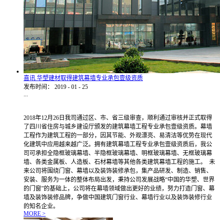
喜讯 华塑建材取得建筑幕墙专业承包壹级资质
发布时间：
2019
-
01
-
25
...
2018年12月26日我司通过区、市、省三级审查，顺利通过审核并正式取得
了四川省住房与城乡建设厅颁发的建筑幕墙工程专业承包壹级资质。幕墙
工程作为建筑工程的一部分，因其节能、外观漂亮、易清洁等优势在现代
化建筑中应用越来越广泛。拥有建筑幕墙工程专业承包壹级资质后，我公
司可承担全隐框玻璃幕墙、半隐框玻璃幕墙、明框玻璃幕墙、无框玻璃幕
墙、各类金属板、人造板、石材幕墙等其他各类建筑幕墙工程的施工。 未
来公司将围绕门窗、幕墙以及装饰装修承包，集产品研发、制造、销售、
安装、服务为一体的整体布局出发，秉持公司发展战略“中国的华塑、世界
的门窗”的基础上，公司将在幕墙领域做出更好的业绩，努力打造门窗、幕
墙及装饰装修品牌，争做中国建筑门窗行业、幕墙行业以及装饰装修行业
的知名企业。
MORE >