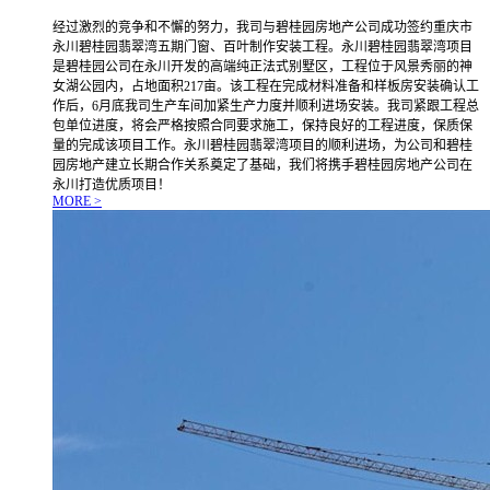
经过激烈的竞争和不懈的努力，我司与碧桂园房地产公司成功签约重庆市
永川碧桂园翡翠湾五期门窗、百叶制作安装工程。永川碧桂园翡翠湾项目
是碧桂园公司在永川开发的高端纯正法式别墅区，工程位于风景秀丽的神
女湖公园内，占地面积217亩。该工程在完成材料准备和样板房安装确认工
作后，6月底我司生产车间加紧生产力度并顺利进场安装。我司紧跟工程总
包单位进度，将会严格按照合同要求施工，保持良好的工程进度，保质保
量的完成该项目工作。永川碧桂园翡翠湾项目的顺利进场，为公司和碧桂
园房地产建立长期合作关系奠定了基础，我们将携手碧桂园房地产公司在
永川打造优质项目！
MORE >