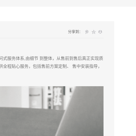
分享到：
问式服务体系,由细节 到整体，从售前到售后真正实现质
供全程贴心服务，包括售前方案定制、 售中安装指导，