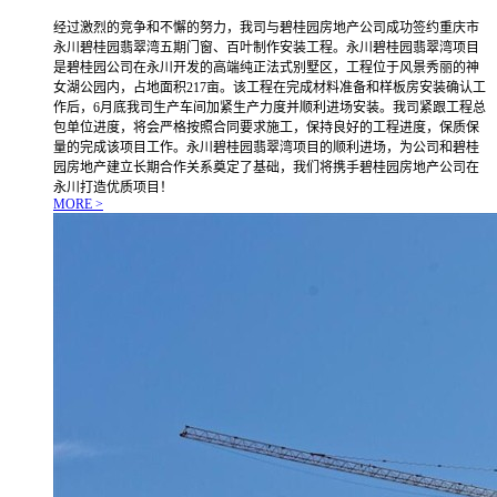
经过激烈的竞争和不懈的努力，我司与碧桂园房地产公司成功签约重庆市
永川碧桂园翡翠湾五期门窗、百叶制作安装工程。永川碧桂园翡翠湾项目
是碧桂园公司在永川开发的高端纯正法式别墅区，工程位于风景秀丽的神
女湖公园内，占地面积217亩。该工程在完成材料准备和样板房安装确认工
作后，6月底我司生产车间加紧生产力度并顺利进场安装。我司紧跟工程总
包单位进度，将会严格按照合同要求施工，保持良好的工程进度，保质保
量的完成该项目工作。永川碧桂园翡翠湾项目的顺利进场，为公司和碧桂
园房地产建立长期合作关系奠定了基础，我们将携手碧桂园房地产公司在
永川打造优质项目！
MORE >