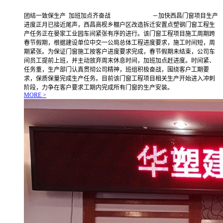
团结一致保生产 加班加点齐奋战 －加快西昌门窗项目生产
进度正月已接近尾声，西昌高枧乡棚户区改造拆迁安置点塑钢门窗工程生
产任务正在晏家工业园车间紧张有序的进行。该门窗工程项目施工周期跨
春节假期，根据建设单位中交一公局总体工程进度要求，施工时间短，周
期紧张。为保证门窗施工按客户进度要求完成，春节假期未结束，公司车
间员工提前上班，并主动放弃周末休息时间，加班加点赶进度。时间紧、
任务重，生产部门认真贯彻公司精神，班组积极奋战，围绕客户工期要
求，保质保量完成生产任务。目前该门窗工程项目相关生产开始进入冲刺
阶段，力争在客户要求工期内完成所有门窗的生产安装。
MORE >