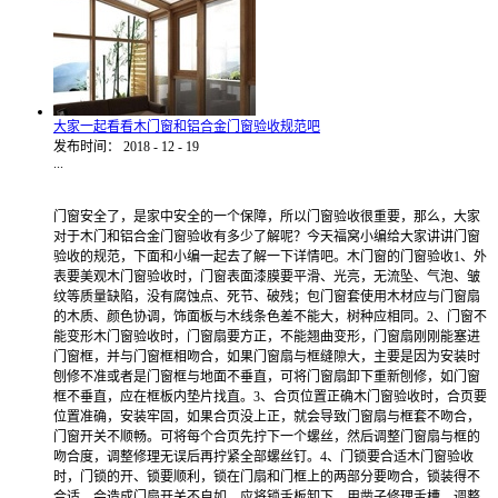
大家一起看看木门窗和铝合金门窗验收规范吧
发布时间：
2018
-
12
-
19
...
门窗安全了，是家中安全的一个保障，所以门窗验收很重要，那么，大家
对于木门和铝合金门窗验收有多少了解呢？今天福窝小编给大家讲讲门窗
验收的规范，下面和小编一起去了解一下详情吧。木门窗的门窗验收1、外
表要美观木门窗验收时，门窗表面漆膜要平滑、光亮，无流坠、气泡、皱
纹等质量缺陷，没有腐蚀点、死节、破残；包门窗套使用木材应与门窗扇
的木质、颜色协调，饰面板与木线条色差不能大，树种应相同。2、门窗不
能变形木门窗验收时，门窗扇要方正，不能翘曲变形，门窗扇刚刚能塞进
门窗框，并与门窗框相吻合，如果门窗扇与框缝隙大，主要是因为安装时
刨修不准或者是门窗框与地面不垂直，可将门窗扇卸下重新刨修，如门窗
框不垂直，应在框板内垫片找直。3、合页位置正确木门窗验收时，合页要
位置准确，安装牢固，如果合页没上正，就会导致门窗扇与框套不吻合，
门窗开关不顺畅。可将每个合页先拧下一个螺丝，然后调整门窗扇与框的
吻合度，调整修理无误后再拧紧全部螺丝钉。4、门锁要合适木门窗验收
时，门锁的开、锁要顺利，锁在门扇和门框上的两部分要吻合，锁装得不
合适，会造成门扇开关不自如。应将锁舌板卸下，用凿子修理舌槽，调整