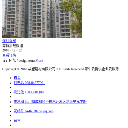
保利香槟
等待加载数据
2018
-
12
-
12
查看详情
设计团队
/
design team
More
Copyright © 2018 华塑建材有限公司.All Rights Reserved
犀牛云提供企业云服务
首页
打电话
028-84877901
发短信
18030601184
查地图
四川省成都经济技术开发区龙泉星光中路
发邮件
644633875@qq.com
留言