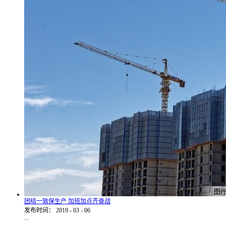
团结一致保生产 加班加点齐奋战
发布时间：
2019
-
03
-
06
...