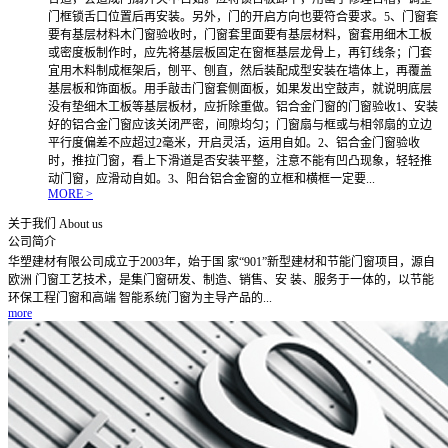
门框锁舌口位置后再安装。另外，门的开启方向也要符合要求。5、门窗套
要有基层材料木门窗验收时，门窗套里面要有基层材料，窗套用细木工板
或密度板制作时，应先将基层板固定在窗框基层龙骨上，再钉线条；门套
宜用木料制成框架后，刨平、刨直，然后装配成型安装在墙体上，再覆盖
基层板和饰面板。用手敲击门窗套侧面板，如果发出空鼓声，就说明底层
没有垫细木工板等基层板材，应折除重做。铝合金门窗的门窗验收1、安装
好的铝合金门窗应该关闭严密，间隙均匀；门窗扇与框或与相邻扇的立边
平行度偏差不应超过2毫米，开启灵活，运用自如。2、铝合金门窗验收
时，推拉门窗，看上下滑道是否安装平整，注意不能有凹凸现象，轻轻推
动门窗，应滑动自如。3、阳台铝合金窗的立框和横框一定要...
MORE >
关于我们
About us
公司简介
华塑建材有限公司成立于2003年，始于国 家“901”新型建材和节能门窗项目，源自
欧洲 门窗工艺技术，是集门窗研发、制造、销售、安 装、服务于一体的，以节能
环保工程门窗和高端 智能系统门窗为主导产品的...
more