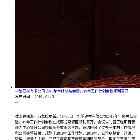
华塑建材有限公司 2018年年终总结会暨2019年工作计划会议顺利召开
发布时间：
2019
-
01
-
31
...
律回春晖渐，万象始更新。1月26日，华塑建材有限公司2018年年终总结会
暨2019年工作计划会议在成都龙泉驿区顺利召开，会议以门窗工程项目管
理为中心提升公司整体运营效率为主题，总结回顾了过去一年的工作情况
和公司经营结果，规划了2019年工作计划。2018年，公司以整合、过渡、
转型、准备为主题，完成了成都和重庆经营团队的整合，理顺了重庆门窗