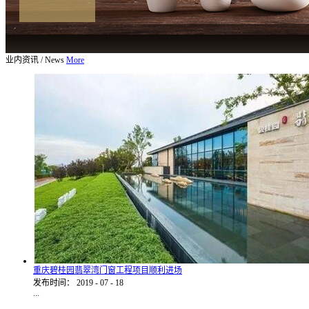
业内资讯
/
News
More
重庆碧桂园翡翠湾门窗工程项目顺利进场
发布时间：
2019
-
07
-
18
...