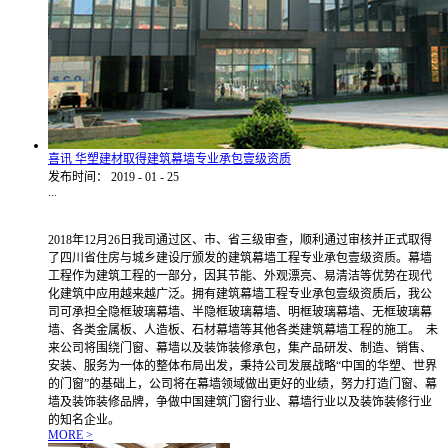
喜讯 华塑建材取得建筑幕墙专业承包壹级资质
发布时间：
2019
-
01
-
25
...
2018年12月26日我司通过区、市、省三级审查，顺利通过审核并正式取得
了四川省住房与城乡建设厅颁发的建筑幕墙工程专业承包壹级资质。幕墙
工程作为建筑工程的一部分，因其节能、外观漂亮、易清洁等优势在现代
化建筑中应用越来越广泛。拥有建筑幕墙工程专业承包壹级资质后，我公
司可承担全隐框玻璃幕墙、半隐框玻璃幕墙、明框玻璃幕墙、无框玻璃幕
墙、各类金属板、人造板、石材幕墙等其他各类建筑幕墙工程的施工。 未
来公司将围绕门窗、幕墙以及装饰装修承包，集产品研发、制造、销售、
安装、服务为一体的整体布局出发，秉持公司发展战略“中国的华塑、世界
的门窗”的基础上，公司将在幕墙领域做出更好的业绩，努力打造门窗、幕
墙及装饰装修品牌，争做中国建筑门窗行业、幕墙行业以及装饰装修行业
的知名企业。
MORE >