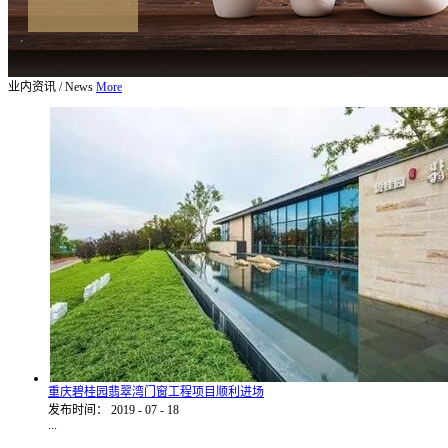
业内资讯
/
News
More
重庆碧桂园翡翠湾门窗工程项目顺利进场
发布时间：
2019
-
07
-
18
...