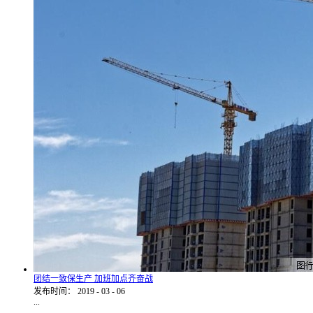
团结一致保生产 加班加点齐奋战
发布时间：
2019
-
03
-
06
...