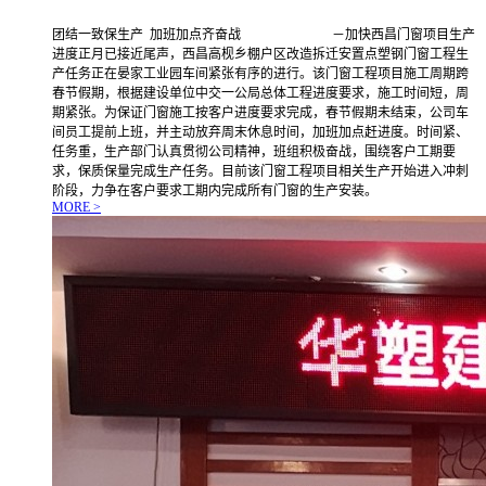
团结一致保生产 加班加点齐奋战 －加快西昌门窗项目生产
进度正月已接近尾声，西昌高枧乡棚户区改造拆迁安置点塑钢门窗工程生
产任务正在晏家工业园车间紧张有序的进行。该门窗工程项目施工周期跨
春节假期，根据建设单位中交一公局总体工程进度要求，施工时间短，周
期紧张。为保证门窗施工按客户进度要求完成，春节假期未结束，公司车
间员工提前上班，并主动放弃周末休息时间，加班加点赶进度。时间紧、
任务重，生产部门认真贯彻公司精神，班组积极奋战，围绕客户工期要
求，保质保量完成生产任务。目前该门窗工程项目相关生产开始进入冲刺
阶段，力争在客户要求工期内完成所有门窗的生产安装。
MORE >