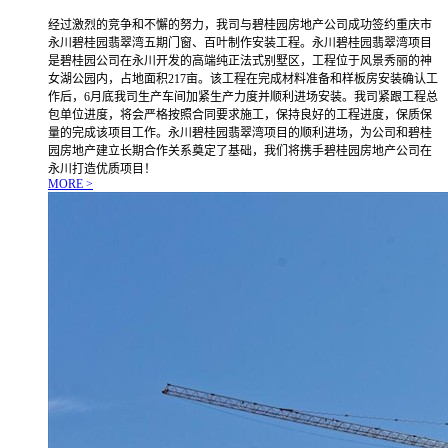
经过激烈的竞争和不懈的努力，我司与碧桂园房地产公司成功签约重庆市
永川碧桂园翡翠湾五期门窗、百叶制作安装工程。永川碧桂园翡翠湾项目
是碧桂园公司在永川开发的高端纯正法式别墅区，工程位于风景秀丽的神
女湖公园内，占地面积217亩。该工程在完成材料准备和样板房安装确认工
作后，6月底我司生产车间加紧生产力度并顺利进场安装。我司紧跟工程总
包单位进度，将会严格按照合同要求施工，保持良好的工程进度，保质保
量的完成该项目工作。永川碧桂园翡翠湾项目的顺利进场，为公司和碧桂
园房地产建立长期合作关系奠定了基础，我们将携手碧桂园房地产公司在
永川打造优质项目！
MORE >