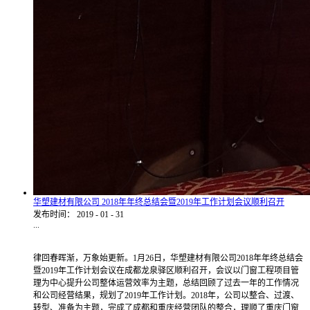
华塑建材有限公司 2018年年终总结会暨2019年工作计划会议顺利召开
发布时间：
2019
-
01
-
31
...
律回春晖渐，万象始更新。1月26日，华塑建材有限公司2018年年终总结会
暨2019年工作计划会议在成都龙泉驿区顺利召开，会议以门窗工程项目管
理为中心提升公司整体运营效率为主题，总结回顾了过去一年的工作情况
和公司经营结果，规划了2019年工作计划。2018年，公司以整合、过渡、
转型、准备为主题，完成了成都和重庆经营团队的整合，理顺了重庆门窗