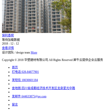
保利香槟
等待加载数据
2018
-
12
-
12
查看详情
设计团队
/
design team
More
Copyright © 2018 华塑建材有限公司.All Rights Reserved
犀牛云提供企业云服务
首页
打电话
028-84877901
发短信
18030601184
查地图
四川省成都经济技术开发区龙泉星光中路
发邮件
644633875@qq.com
留言