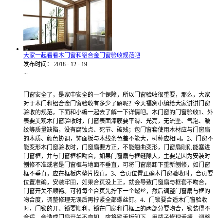
大家一起看看木门窗和铝合金门窗验收规范吧
发布时间：
2018
-
12
-
19
...
门窗安全了，是家中安全的一个保障，所以门窗验收很重要，那么，大家
对于木门和铝合金门窗验收有多少了解呢？今天福窝小编给大家讲讲门窗
验收的规范，下面和小编一起去了解一下详情吧。木门窗的门窗验收1、外
表要美观木门窗验收时，门窗表面漆膜要平滑、光亮，无流坠、气泡、皱
纹等质量缺陷，没有腐蚀点、死节、破残；包门窗套使用木材应与门窗扇
的木质、颜色协调，饰面板与木线条色差不能大，树种应相同。2、门窗不
能变形木门窗验收时，门窗扇要方正，不能翘曲变形，门窗扇刚刚能塞进
门窗框，并与门窗框相吻合，如果门窗扇与框缝隙大，主要是因为安装时
刨修不准或者是门窗框与地面不垂直，可将门窗扇卸下重新刨修，如门窗
框不垂直，应在框板内垫片找直。3、合页位置正确木门窗验收时，合页要
位置准确，安装牢固，如果合页没上正，就会导致门窗扇与框套不吻合，
门窗开关不顺畅。可将每个合页先拧下一个螺丝，然后调整门窗扇与框的
吻合度，调整修理无误后再拧紧全部螺丝钉。4、门锁要合适木门窗验收
时，门锁的开、锁要顺利，锁在门扇和门框上的两部分要吻合，锁装得不
合适，会造成门扇开关不自如。应将锁舌板卸下，用凿子修理舌槽，调整