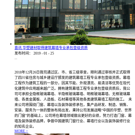
喜讯 华塑建材取得建筑幕墙专业承包壹级资质
发布时间：
2019
-
01
-
25
...
2018年12月26日我司通过区、市、省三级审查，顺利通过审核并正式取得
了四川省住房与城乡建设厅颁发的建筑幕墙工程专业承包壹级资质。幕墙
工程作为建筑工程的一部分，因其节能、外观漂亮、易清洁等优势在现代
化建筑中应用越来越广泛。拥有建筑幕墙工程专业承包壹级资质后，我公
司可承担全隐框玻璃幕墙、半隐框玻璃幕墙、明框玻璃幕墙、无框玻璃幕
墙、各类金属板、人造板、石材幕墙等其他各类建筑幕墙工程的施工。 未
来公司将围绕门窗、幕墙以及装饰装修承包，集产品研发、制造、销售、
安装、服务为一体的整体布局出发，秉持公司发展战略“中国的华塑、世界
的门窗”的基础上，公司将在幕墙领域做出更好的业绩，努力打造门窗、幕
墙及装饰装修品牌，争做中国建筑门窗行业、幕墙行业以及装饰装修行业
的知名企业。
MORE >