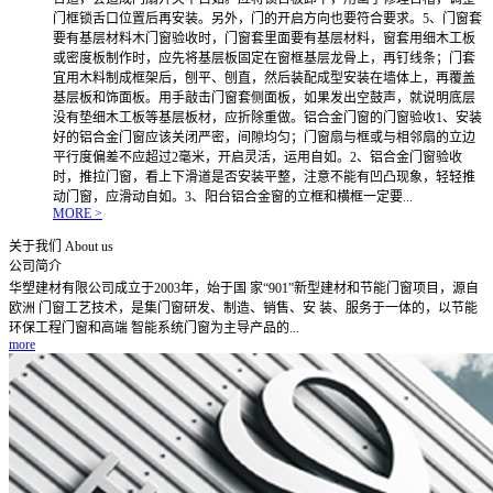
门框锁舌口位置后再安装。另外，门的开启方向也要符合要求。5、门窗套
要有基层材料木门窗验收时，门窗套里面要有基层材料，窗套用细木工板
或密度板制作时，应先将基层板固定在窗框基层龙骨上，再钉线条；门套
宜用木料制成框架后，刨平、刨直，然后装配成型安装在墙体上，再覆盖
基层板和饰面板。用手敲击门窗套侧面板，如果发出空鼓声，就说明底层
没有垫细木工板等基层板材，应折除重做。铝合金门窗的门窗验收1、安装
好的铝合金门窗应该关闭严密，间隙均匀；门窗扇与框或与相邻扇的立边
平行度偏差不应超过2毫米，开启灵活，运用自如。2、铝合金门窗验收
时，推拉门窗，看上下滑道是否安装平整，注意不能有凹凸现象，轻轻推
动门窗，应滑动自如。3、阳台铝合金窗的立框和横框一定要...
MORE >
关于我们
About us
公司简介
华塑建材有限公司成立于2003年，始于国 家“901”新型建材和节能门窗项目，源自
欧洲 门窗工艺技术，是集门窗研发、制造、销售、安 装、服务于一体的，以节能
环保工程门窗和高端 智能系统门窗为主导产品的...
more