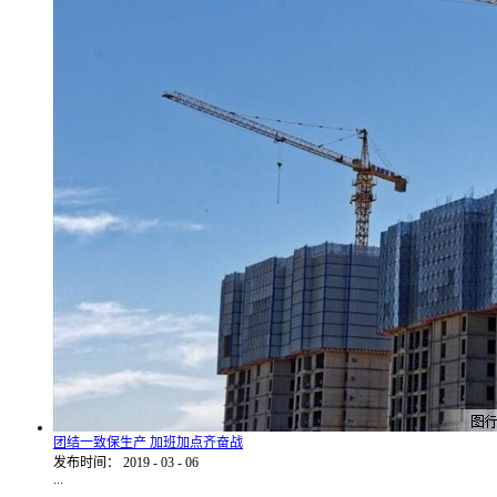
团结一致保生产 加班加点齐奋战
发布时间：
2019
-
03
-
06
...