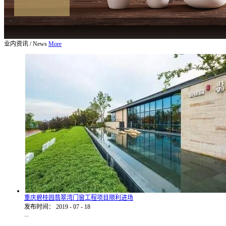
业内资讯
/
News
More
重庆碧桂园翡翠湾门窗工程项目顺利进场
发布时间：
2019
-
07
-
18
...