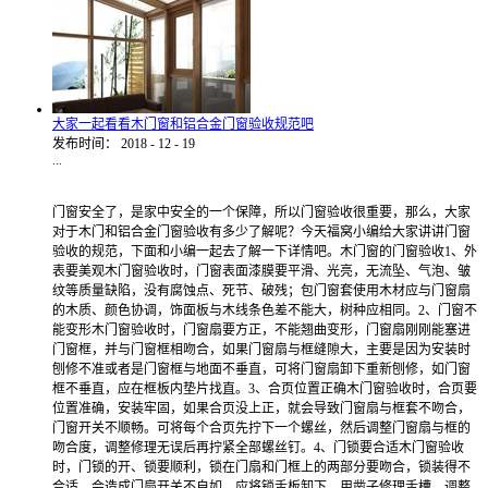
大家一起看看木门窗和铝合金门窗验收规范吧
发布时间：
2018
-
12
-
19
...
门窗安全了，是家中安全的一个保障，所以门窗验收很重要，那么，大家
对于木门和铝合金门窗验收有多少了解呢？今天福窝小编给大家讲讲门窗
验收的规范，下面和小编一起去了解一下详情吧。木门窗的门窗验收1、外
表要美观木门窗验收时，门窗表面漆膜要平滑、光亮，无流坠、气泡、皱
纹等质量缺陷，没有腐蚀点、死节、破残；包门窗套使用木材应与门窗扇
的木质、颜色协调，饰面板与木线条色差不能大，树种应相同。2、门窗不
能变形木门窗验收时，门窗扇要方正，不能翘曲变形，门窗扇刚刚能塞进
门窗框，并与门窗框相吻合，如果门窗扇与框缝隙大，主要是因为安装时
刨修不准或者是门窗框与地面不垂直，可将门窗扇卸下重新刨修，如门窗
框不垂直，应在框板内垫片找直。3、合页位置正确木门窗验收时，合页要
位置准确，安装牢固，如果合页没上正，就会导致门窗扇与框套不吻合，
门窗开关不顺畅。可将每个合页先拧下一个螺丝，然后调整门窗扇与框的
吻合度，调整修理无误后再拧紧全部螺丝钉。4、门锁要合适木门窗验收
时，门锁的开、锁要顺利，锁在门扇和门框上的两部分要吻合，锁装得不
合适，会造成门扇开关不自如。应将锁舌板卸下，用凿子修理舌槽，调整