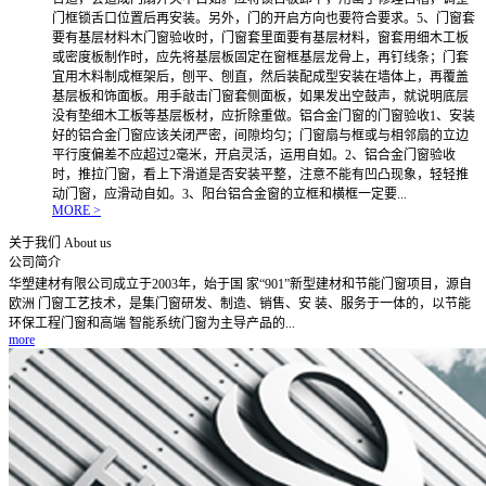
门框锁舌口位置后再安装。另外，门的开启方向也要符合要求。5、门窗套
要有基层材料木门窗验收时，门窗套里面要有基层材料，窗套用细木工板
或密度板制作时，应先将基层板固定在窗框基层龙骨上，再钉线条；门套
宜用木料制成框架后，刨平、刨直，然后装配成型安装在墙体上，再覆盖
基层板和饰面板。用手敲击门窗套侧面板，如果发出空鼓声，就说明底层
没有垫细木工板等基层板材，应折除重做。铝合金门窗的门窗验收1、安装
好的铝合金门窗应该关闭严密，间隙均匀；门窗扇与框或与相邻扇的立边
平行度偏差不应超过2毫米，开启灵活，运用自如。2、铝合金门窗验收
时，推拉门窗，看上下滑道是否安装平整，注意不能有凹凸现象，轻轻推
动门窗，应滑动自如。3、阳台铝合金窗的立框和横框一定要...
MORE >
关于我们
About us
公司简介
华塑建材有限公司成立于2003年，始于国 家“901”新型建材和节能门窗项目，源自
欧洲 门窗工艺技术，是集门窗研发、制造、销售、安 装、服务于一体的，以节能
环保工程门窗和高端 智能系统门窗为主导产品的...
more