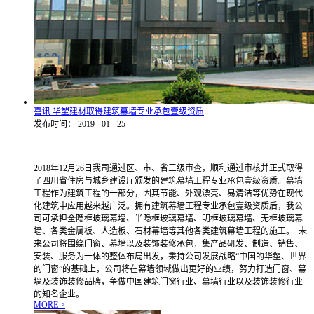
喜讯 华塑建材取得建筑幕墙专业承包壹级资质
发布时间：
2019
-
01
-
25
...
2018年12月26日我司通过区、市、省三级审查，顺利通过审核并正式取得
了四川省住房与城乡建设厅颁发的建筑幕墙工程专业承包壹级资质。幕墙
工程作为建筑工程的一部分，因其节能、外观漂亮、易清洁等优势在现代
化建筑中应用越来越广泛。拥有建筑幕墙工程专业承包壹级资质后，我公
司可承担全隐框玻璃幕墙、半隐框玻璃幕墙、明框玻璃幕墙、无框玻璃幕
墙、各类金属板、人造板、石材幕墙等其他各类建筑幕墙工程的施工。 未
来公司将围绕门窗、幕墙以及装饰装修承包，集产品研发、制造、销售、
安装、服务为一体的整体布局出发，秉持公司发展战略“中国的华塑、世界
的门窗”的基础上，公司将在幕墙领域做出更好的业绩，努力打造门窗、幕
墙及装饰装修品牌，争做中国建筑门窗行业、幕墙行业以及装饰装修行业
的知名企业。
MORE >