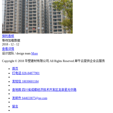
保利香槟
等待加载数据
2018
-
12
-
12
查看详情
设计团队
/
design team
More
Copyright © 2018 华塑建材有限公司.All Rights Reserved
犀牛云提供企业云服务
首页
打电话
028-84877901
发短信
18030601184
查地图
四川省成都经济技术开发区龙泉星光中路
发邮件
644633875@qq.com
留言