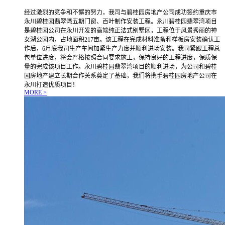
经过激烈的竞争和不懈的努力，我司与碧桂园房地产公司成功签约重庆市
永川碧桂园翡翠湾五期门窗、百叶制作安装工程。永川碧桂园翡翠湾项目
是碧桂园公司在永川开发的高端纯正法式别墅区，工程位于风景秀丽的神
女湖公园内，占地面积217亩。该工程在完成材料准备和样板房安装确认工
作后，6月底我司生产车间加紧生产力度并顺利进场安装。我司紧跟工程总
包单位进度，将会严格按照合同要求施工，保持良好的工程进度，保质保
量的完成该项目工作。永川碧桂园翡翠湾项目的顺利进场，为公司和碧桂
园房地产建立长期合作关系奠定了基础，我们将携手碧桂园房地产公司在
永川打造优质项目！
MORE >