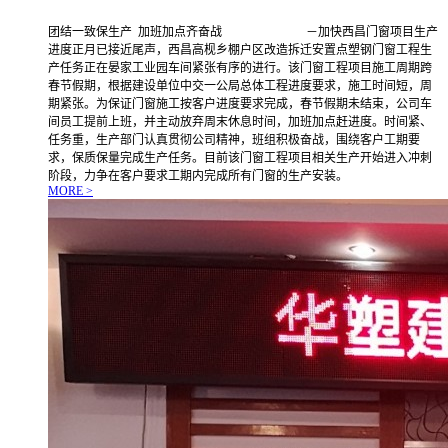
团结一致保生产 加班加点齐奋战 －加快西昌门窗项目生产
进度正月已接近尾声，西昌高枧乡棚户区改造拆迁安置点塑钢门窗工程生
产任务正在晏家工业园车间紧张有序的进行。该门窗工程项目施工周期跨
春节假期，根据建设单位中交一公局总体工程进度要求，施工时间短，周
期紧张。为保证门窗施工按客户进度要求完成，春节假期未结束，公司车
间员工提前上班，并主动放弃周末休息时间，加班加点赶进度。时间紧、
任务重，生产部门认真贯彻公司精神，班组积极奋战，围绕客户工期要
求，保质保量完成生产任务。目前该门窗工程项目相关生产开始进入冲刺
阶段，力争在客户要求工期内完成所有门窗的生产安装。
MORE >