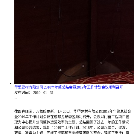
华塑建材有限公司 2018年年终总结会暨2019年工作计划会议顺利召开
发布时间：
2019
-
01
-
31
...
律回春晖渐，万象始更新。1月26日，华塑建材有限公司2018年年终总结会
暨2019年工作计划会议在成都龙泉驿区顺利召开，会议以门窗工程项目管
理为中心提升公司整体运营效率为主题，总结回顾了过去一年的工作情况
和公司经营结果，规划了2019年工作计划。2018年，公司以整合、过渡、
转型、准备为主题，完成了成都和重庆经营团队的整合，理顺了重庆门窗